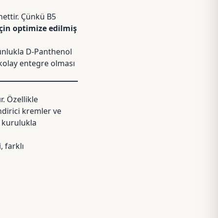
nettir. Çünkü B5
çin optimize edilmiş
unlukla D-Panthenol
kolay entegre olması
. Özellikle
ndirici kremler ve
e kurulukla
 farklı