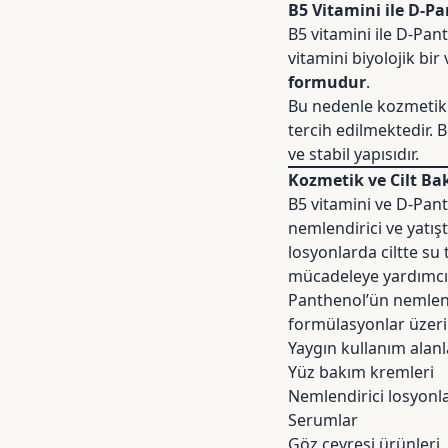
B5 Vitamini ile D-Pa
B5 vitamini ile D-Pan
vitamini biyolojik bi
formudur
.
Bu nedenle kozmetik 
tercih edilmektedir.
ve stabil yapısıdır.
Kozmetik ve Cilt Ba
B5 vitamini ve D-Pant
nemlendirici ve yatış
losyonlarda ciltte su
mücadeleye yardımcı 
Panthenol’ün nemlend
formülasyonlar üzeri
Yaygın kullanım alanl
Yüz bakım kremleri
Nemlendirici losyonl
Serumlar
Göz çevresi ürünleri