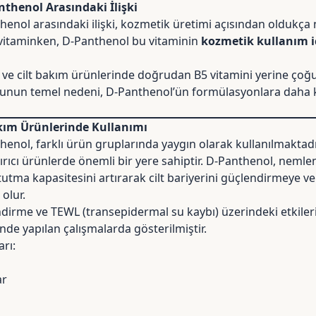
nthenol Arasındaki İlişki
thenol arasındaki ilişki, kozmetik üretimi açısından oldukça 
r vitaminken, D-Panthenol bu vitaminin
kozmetik kullanım i
ve cilt bakım ürünlerinde doğrudan B5 vitamini yerine çoğ
 Bunun temel nedeni, D-Panthenol’ün formülasyonlara daha 
kım Ürünlerinde Kullanımı
henol, farklı ürün gruplarında yaygın olarak kullanılmaktadır
tırıcı ürünlerde önemli bir yere sahiptir. D-Panthenol, nemle
 tutma kapasitesini artırarak cilt bariyerini güçlendirmeye v
olur.
irme ve TEWL (transepidermal su kaybı) üzerindeki etkileri,
nde yapılan çalışmalarda
gösterilmiştir.
arı:
ar