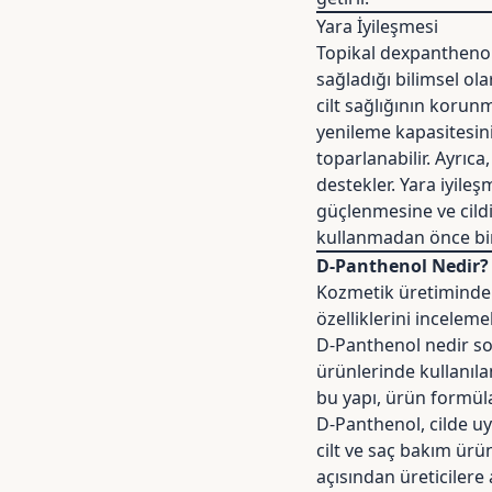
Yara İyileşmesi
Topikal dexpanthenol 
sağladığı
bilimsel ol
cilt sağlığının korunm
yenileme kapasitesini 
toparlanabilir. Ayrıca
destekler. Yara iyileş
güçlenmesine ve cildi
kullanmadan önce bir
D-Panthenol Nedir?
Kozmetik üretiminde 
özelliklerini inceleme
D-Panthenol nedir sor
ürünlerinde kullanıl
bu yapı, ürün formül
D-Panthenol, cilde u
cilt ve saç bakım ürü
açısından üreticilere 