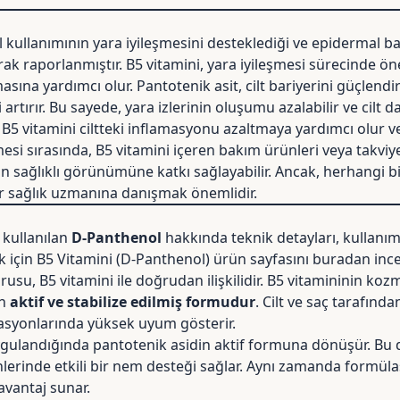
kullanımının yara iyileşmesini desteklediği ve epidermal ba
arak raporlanmıştır
. B5 vitamini, yara iyileşmesi sürecinde ön
asına yardımcı olur. Pantotenik asit, cilt bariyerini güçlendi
artırır. Bu sayede, yara izlerinin oluşumu azalabilir ve cilt da
, B5 vitamini ciltteki inflamasyonu azaltmaya yardımcı olur v
mesi sırasında, B5 vitamini içeren bakım ürünleri veya takviyel
n sağlıklı görünümüne katkı sağlayabilir. Ancak, herhangi b
 sağlık uzmanına danışmak önemlidir.
kullanılan
D-Panthenol
hakkında teknik detayları, kullanım
k için
B5 Vitamini (D-Panthenol) ürün sayfasını buradan incel
usu, B5 vitamini ile doğrudan ilişkilidir. B5 vitamininin koz
an
aktif ve stabilize edilmiş formudur
. Cilt ve saç tarafınd
asyonlarında yüksek uyum gösterir.
ygulandığında pantotenik asidin aktif formuna dönüşür. B
nlerinde etkili bir nem desteği sağlar. Aynı zamanda formülas
avantaj sunar.