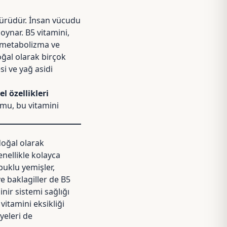
 türüdür. İnsan vücudu
oynar. B5 vitamini,
, metabolizma ve
oğal olarak birçok
i ve yağ asidi
l özellikleri
umu, bu vitamini
doğal olarak
nellikle kolayca
buklu yemişler,
ve baklagiller de B5
nir sistemi sağlığı
itamini eksikliği
yeleri de