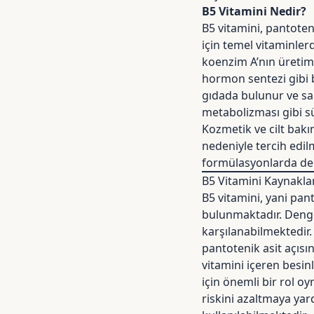
B5 Vitamini Nedir?
B5 vitamini, pantoten
için temel vitaminler
koenzim A’nın üretimi
hormon sentezi gibi b
gıdada bulunur ve sah
metabolizması gibi sü
Kozmetik ve cilt bak
nedeniyle tercih edil
formülasyonlarda değer
B5 Vitamini Kaynakla
B5 vitamini, yani pan
bulunmaktadır. Dengel
karşılanabilmektedir.
pantotenik asit açısın
vitamini içeren besin
için önemli bir rol o
riskini azaltmaya yard