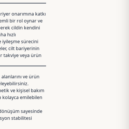
riyer onarımına katkı
emli bir rol oynar ve
rerek cildin kendini
ha hızlı
e iyileşme sürecini
er, cilt bariyerinin
ir takviye veya ürün
 alanlarını ve ürün
eyebilirsiniz
.
metik ve kişisel bakım
an kolayca emilebilen
u dönüşüm sayesinde
yon stabilitesi