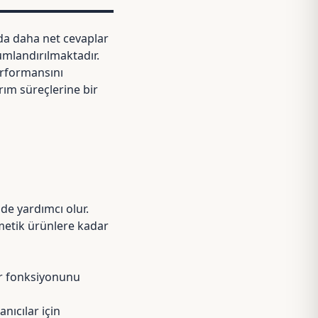
nda daha net cevaplar
numlandırılmaktadır.
erformansını
rım süreçlerine bir
de yardımcı olur.
metik ürünlere kadar
yer fonksiyonunu
nıcılar için