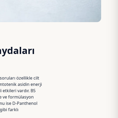
aydaları
oruları özellikle cilt
antotenik asidin enerji
etkileri vardır. B5
me ve formülasyon
rmu ise D-Panthenol
ibi farklı