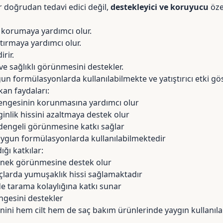
r doğrudan tedavi edici değil,
destekleyici ve koruyucu
öze
 korumaya yardımcı olur.
artırmaya yardımcı olur.
irir.
ve sağlıklı görünmesini destekler.
gun formülasyonlarda kullanılabilmekte ve yatıştırıcı etki gös
kan faydaları:
engesinin korunmasına yardımcı olur
inlik hissini azaltmaya destek olur
 dengeli görünmesine katkı sağlar
 uygun formülasyonlarda kullanılabilmektedir
ğı katkılar:
esnek görünmesine destek olur
çlarda yumuşaklık hissi sağlamaktadır
e tarama kolaylığına katkı sunar
ngesini destekler
inini hem cilt hem de saç bakım ürünlerinde yaygın kullanılan