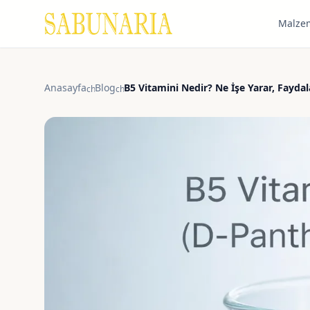
Malze
Anasayfa
Blog
B5 Vitamini Nedir? Ne İşe Yarar, Fayda
chevron_right
chevron_right