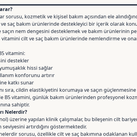
Yarar?
rar sorusu, kozmetik ve kişisel bakım açısından ele alındığı
lt ve saç bakım ürünlerinde destekleyici bir içerik olarak ko
ve saçın nem dengesini desteklemek ve bakım ürünlerinin p
B5 vitamini cilt ve saç bakım ürünlerinde nemlendirme ve ona
5 vitamini:
ni destekler
 yumuşaklık hissi sağlar
llanım konforunu artırır
ne katkı sunar
ı sıra, cildin elastikiyetini korumaya ve saçın güçlenmesine 
nde B5 vitamini, günlük bakım ürünlerinden profesyonel koz
nına sahiptir.
rı Nelerdir?
ol) üzerine yapılan
klinik çalışmalar
, bu bileşenin cilt bari
 seviyesini artırdığını göstermektedir.
nelerdir sorusu, özellikle cilt ve saç bakımına odaklanan kulla