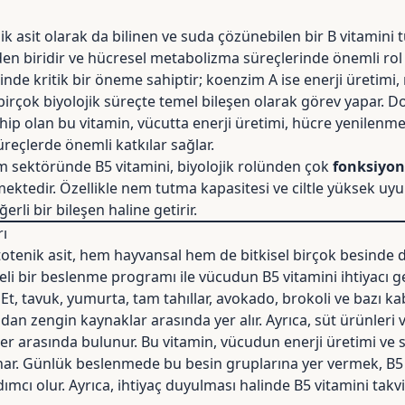
ik asit olarak da bilinen ve suda çözünebilen bir B vitamini
den biridir ve hücresel metabolizma süreçlerinde önemli rol 
nde kritik bir öneme sahiptir; koenzim A ise enerji üretimi
irçok biyolojik süreçte temel bileşen olarak görev yapar. D
ip olan bu vitamin, vücutta enerji üretimi, hücre yenilenmes
reçlerde önemli katkılar sağlar.
ım sektöründe B5 vitamini, biyolojik rolünden çok
fonksiyone
mektedir. Özellikle nem tutma kapasitesi ve ciltle yüksek uy
li bir bileşen haline getirir.
rı
totenik asit, hem hayvansal hem de bitkisel birçok besinde 
i bir beslenme programı ile vücudun B5 vitamini ihtiyacı ge
 Et, tavuk, yumurta, tam tahıllar, avokado, brokoli ve bazı ka
dan zengin kaynaklar arasında yer alır. Ayrıca, süt ürünleri 
ler arasında bulunur. Bu vitamin, vücudun enerji üretimi ve si
ynar. Günlük beslenmede bu besin gruplarına yer vermek, B5 v
ımcı olur. Ayrıca, ihtiyaç duyulması halinde B5 vitamini takvi