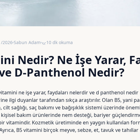
1/2026
Sabun Adam
10 dk okuma
schedule
ni Nedir? Ne İşe Yarar, F
 ve D-Panthenol Nedir?
vitamini ne işe yarar, faydaları nelerdir ve d panthenol nedir s
ine ilgi duyanlar tarafından sıkça araştırılır. Olan B5, yani p
cilt sağlığı, saç bakımı ve bağışıklık sistemi üzerinde önemli 
e kişisel bakım ürünlerinde nem desteği, bariyer güçlendir
bir vitamindir. Kozmetik üretiminde en yaygın kullanılan fo
Ayrıca, B5 vitamini birçok meyve, sebze, et, tavuk ve tahıllar g