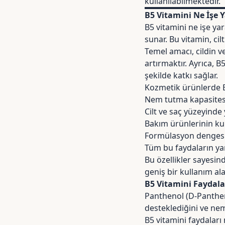
kullanılabilmektedir.
B5 Vitamini Ne İşe 
B5 vitamini ne işe ya
sunar. Bu vitamin, ci
Temel amacı, cildin 
artırmaktır. Ayrıca, 
şekilde katkı sağlar.
Kozmetik ürünlerde B
Nem tutma kapasitesi
Cilt ve saç yüzeyinde
Bakım ürünlerinin ku
Formülasyon dengesi
Tüm bu faydaların yan
Bu özellikler sayesi
geniş bir kullanım ala
B5 Vitamini Faydala
Panthenol (D-Panthen
desteklediğini ve nem
B5 vitamini faydaları 