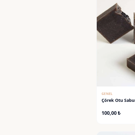
GENEL
Çörek Otu Sab
100,00
₺