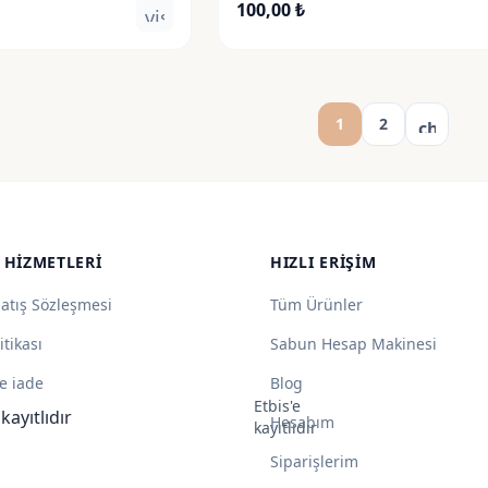
100,00
₺
visibility
1
2
chevron
 HIZMETLERI
HIZLI ERIŞIM
Satış Sözleşmesi
Tüm Ürünler
itikası
Sabun Hesap Makinesi
e iade
Blog
Etbis'e
Hesabım
kayıtlıdır
Siparişlerim