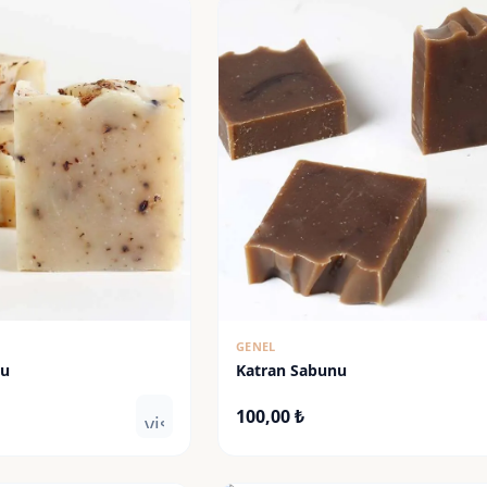
GENEL
nu
Katran Sabunu
100,00
₺
visibility