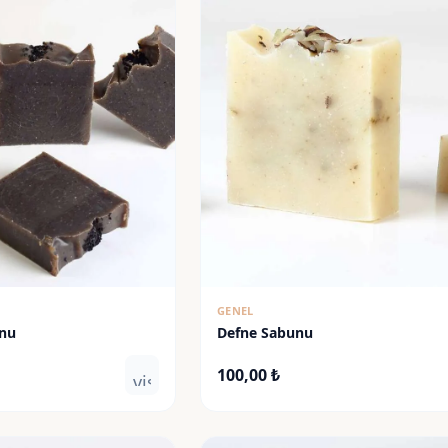
GENEL
unu
Defne Sabunu
100,00
₺
visibility