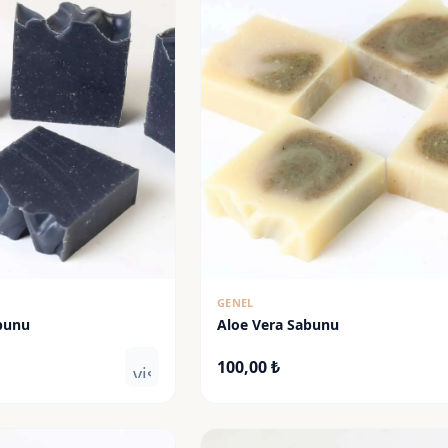
GENEL
bunu
Aloe Vera Sabunu
100,00
₺
visibility