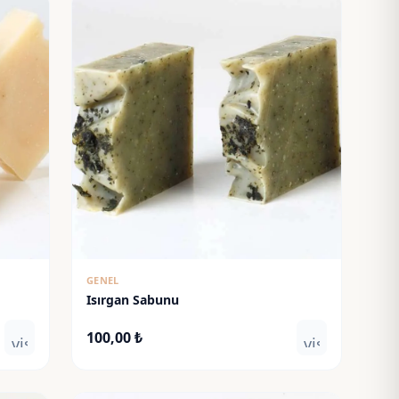
GENEL
Isırgan Sabunu
100,00
₺
visibility
visibility