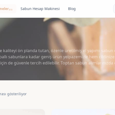
meler
Sabun Hesap Makinesi
Blog
expand_more
 kaliteyi ön planda tutan, özenle üretilmiş el yapımı sabun ç
e ballı sabunlara kadar geniş ürün yelpazemizle hem cildini
in de güvenle tercih edilebilir. Toptan sabun alımlarınızda öz
ası gösteriliyor