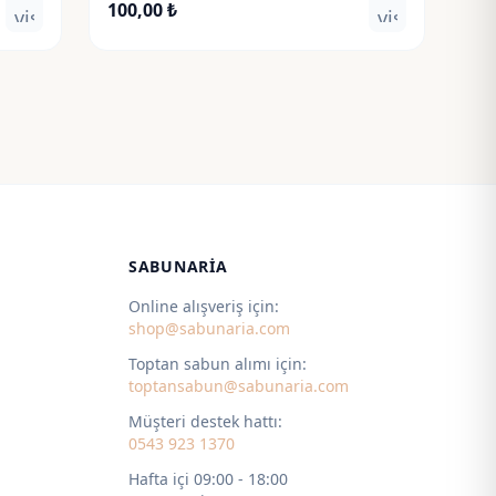
100,00
₺
visibility
visibility
_right
SABUNARIA
Online alışveriş için:
shop@sabunaria.com
Toptan sabun alımı için:
toptansabun@sabunaria.com
Müşteri destek hattı:
0543 923 1370
Hafta içi 09:00 - 18:00