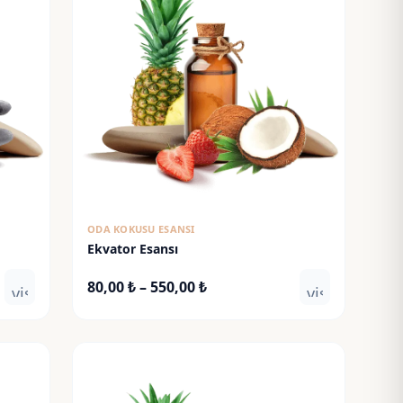
ODA KOKUSU ESANSI
Ekvator Esansı
Fiyat
80,00
₺
–
550,00
₺
visibility
visibility
aralığı:
80,00 ₺
-
550,00 ₺