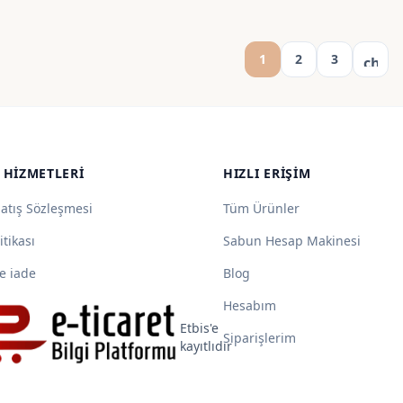
90,00 ₺
80,00 ₺
-
-
625,00 ₺
550,00 ₺
1
2
3
chevr
 HIZMETLERI
HIZLI ERIŞIM
Satış Sözleşmesi
Tüm Ürünler
itikası
Sabun Hesap Makinesi
e iade
Blog
Hesabım
Etbis'e
Siparişlerim
kayıtlıdır