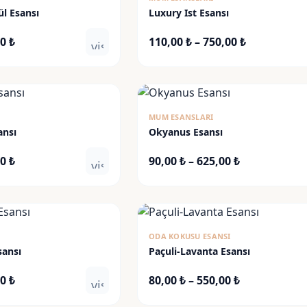
ül Esansı
Luxury Ist Esansı
Fiyat
Fiyat
00
₺
110,00
₺
–
750,00
₺
visibility
aralığı:
aralığı:
85,00 ₺
110,00 ₺
-
-
640,00 ₺
750,00 ₺
MUM ESANSLARI
ansı
Okyanus Esansı
Fiyat
Fiyat
00
₺
90,00
₺
–
625,00
₺
visibility
aralığı:
aralığı:
90,00 ₺
90,00 ₺
-
-
625,00 ₺
625,00 ₺
ODA KOKUSU ESANSI
sansı
Paçuli-Lavanta Esansı
Fiyat
Fiyat
00
₺
80,00
₺
–
550,00
₺
visibility
aralığı:
aralığı: