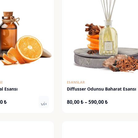
SI
ESANSLAR
al Esansı
Diffusser Odunsu Baharat Esansı
Fiyat
Fiyat
00
₺
80,00
₺
–
590,00
₺
visibility
aralığı:
aralığı:
90,00 ₺
80,00 ₺
-
-
625,00 ₺
590,00 ₺