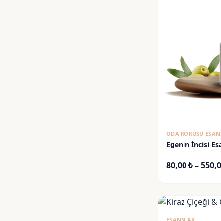
ODA KOKUSU ESAN
Egenin İncisi Es
80,00
₺
–
550,
ESANSLAR