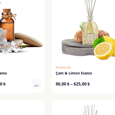
ESANSLAR
ansı
Çam & Limon Esansı
Fiyat
Fiyat
00
₺
90,00
₺
–
625,00
₺
visibility
aralığı:
aralığı:
90,00 ₺
90,00 ₺
-
-
625,00 ₺
625,00 ₺