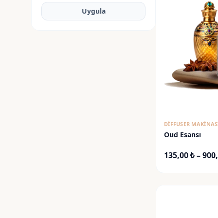
Uygula
DIFFUSER MAKINAS
Oud Esansı
135,00
₺
–
900