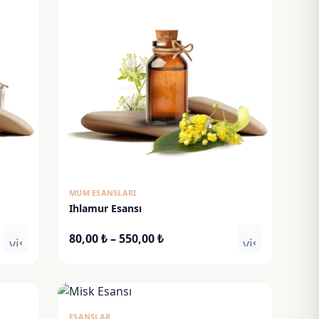
MUM ESANSLARI
Ihlamur Esansı
Fiyat
80,00
₺
–
550,00
₺
visibility
visibility
aralığı:
80,00 ₺
-
550,00 ₺
ESANSLAR