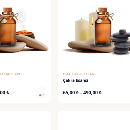
I ESANSLARI
ODA KOKUSU ESANSI
Çakra Esansı
Fiyat
Fiyat
,00
₺
65,00
₺
–
490,00
₺
visibility
aralığı:
aralığı:
135,00 ₺
65,00 ₺
-
-
900,00 ₺
490,00 ₺