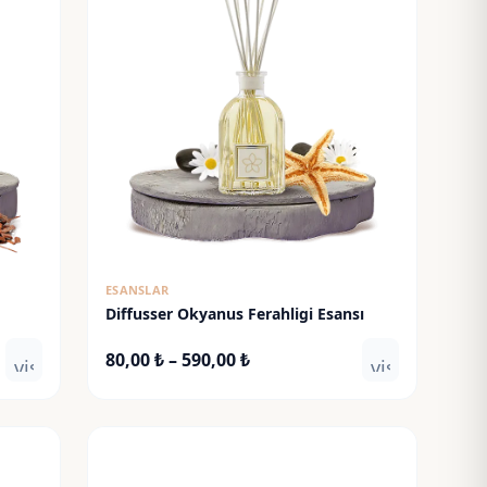
ESANSLAR
Diffusser Okyanus Ferahligi Esansı
Fiyat
80,00
₺
–
590,00
₺
visibility
visibility
aralığı:
80,00 ₺
-
590,00 ₺