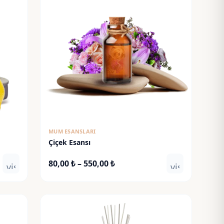
MUM ESANSLARI
Çiçek Esansı
Fiyat
80,00
₺
–
550,00
₺
visibility
visibility
aralığı:
80,00 ₺
-
550,00 ₺