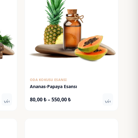
ODA KOKUSU ESANSI
Ananas-Papaya Esansı
Fiyat
80,00
₺
–
550,00
₺
visibility
visibility
aralığı:
80,00 ₺
-
550,00 ₺