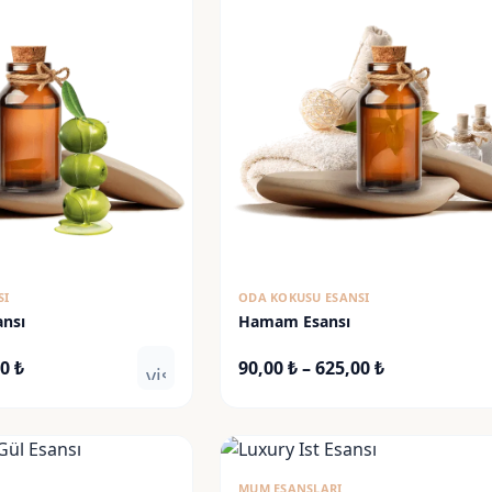
SI
ODA KOKUSU ESANSI
ansı
Hamam Esansı
Fiyat
Fiyat
00
₺
90,00
₺
–
625,00
₺
visibility
aralığı:
aralığı:
80,00 ₺
90,00 ₺
-
-
550,00 ₺
625,00 ₺
MUM ESANSLARI