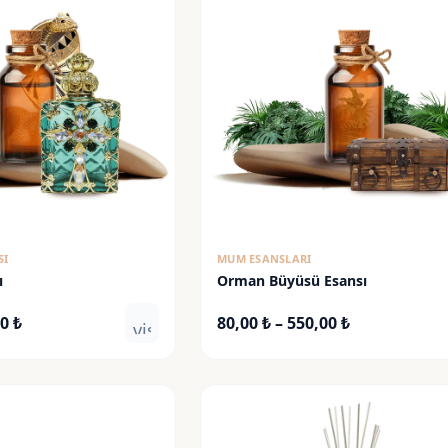
SI
MUM ESANSLARI
ı
Orman Büyüsü Esansı
Fiyat
Fiyat
00
₺
80,00
₺
–
550,00
₺
visibility
aralığı:
aralığı:
90,00 ₺
80,00 ₺
-
-
625,00 ₺
550,00 ₺