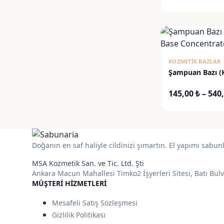
KOZMETIK BAZLAR
Şampuan Bazı (
Base Concentra
145,00
₺
–
540
Doğanın en saf haliyle cildinizi şımartın. El yapımı sabun
MSA Kozmetik San. ve Tic. Ltd. Şti
Ankara Macun Mahallesi Timko2 İşyerleri Sitesi, Batı Bul
MÜŞTERI HIZMETLERI
Mesafeli Satış Sözleşmesi
Gizlilik Politikası