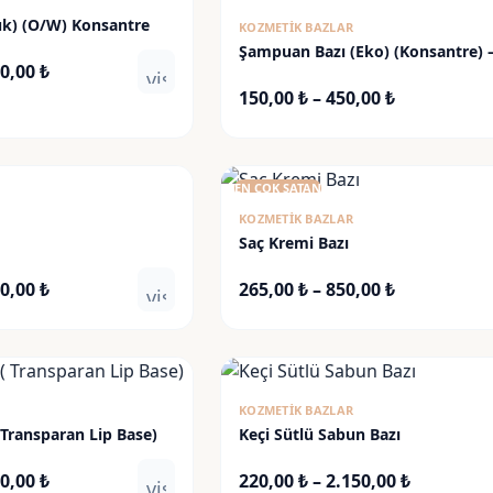
uk) (O/W) Konsantre
KOZMETIK BAZLAR
Şampuan Bazı (Eko) (Konsantre) 
Fiyat
00,00
₺
Shampoo Base Concentrated
visibility
aralığı:
Fiyat
150,00
₺
–
450,00
₺
520,00 ₺
aralığı:
-
150,00 ₺
1.700,00 ₺
-
EN ÇOK SATAN
450,00 ₺
KOZMETIK BAZLAR
Saç Kremi Bazı
Fiyat
Fiyat
00,00
₺
265,00
₺
–
850,00
₺
visibility
aralığı:
aralığı:
150,00 ₺
265,00 ₺
-
-
1.100,00 ₺
850,00 ₺
KOZMETIK BAZLAR
( Transparan Lip Base)
Keçi Sütlü Sabun Bazı
Fiyat
Fiyat
00,00
₺
220,00
₺
–
2.150,00
₺
visibility