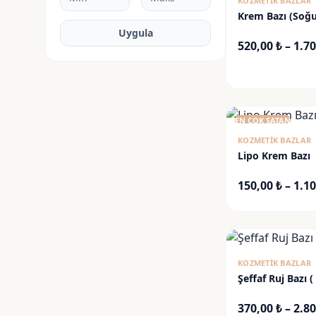
KOZMETIK BAZLAR
Krem Bazı (Soğ
Uygula
520,00
₺
–
1.7
EN ÇOK SATAN
KOZMETIK BAZLAR
Lipo Krem Bazı
150,00
₺
–
1.1
KOZMETIK BAZLAR
Şeffaf Ruj Bazı 
370,00
₺
–
2.8