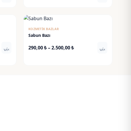
aralığı:
250,00 ₺
-
₺
720,00 ₺
KOZMETIK BAZLAR
Sabun Bazı
Fiyat
290,00
₺
–
2.500,00
₺
visibility
visibility
aralığı:
290,00 ₺
-
₺
2.500,00 ₺