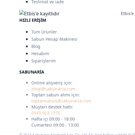
Teslimat ve iade
Etbis'e 
HIZLI ERIŞIM
Tüm Ürünler
Sabun Hesap Makinesi
Blog
Hesabım
Siparişlerim
SABUNARIA
Online alışveriş için:
shop@sabunaria.com
Toptan sabun alımı için:
toptansabun@sabunaria.com
Müşteri destek hattı:
0543 923 1370
Hafta içi 09:00 - 18:00
Cumartesi 09:00 - 13:00
© 2024 Sabunaria Kozmetik San. Tic. Ltd. Şti. Tüm hakları saklıdır. by
F