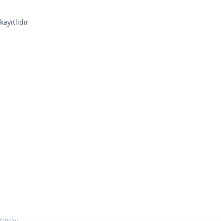
kayıtlıdır
latişler