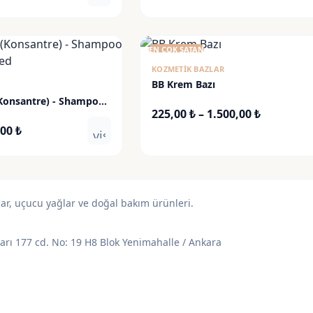
aralığı:
aralığı:
370,00 ₺
220,00 ₺
-
-
EN ÇOK SATAN
2.800,00 ₺
2.150,00 
KOZMETIK BAZLAR
BB Krem Bazı
Konsantre) - Shampoo
Fiyat
225,00
₺
–
1.500,00
₺
ted
Fiyat
aralığı:
,00
₺
visibility
aralığı:
225,00 ₺
145,00 ₺
-
-
1.500,00 
540,00 ₺
lar, uçucu yağlar ve doğal bakım ürünleri.
varı 177 cd. No: 19 H8 Blok Yenimahalle / Ankara