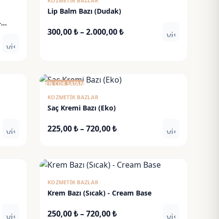
KOZMETIK BAZLAR
Lip Balm Bazı (Dudak)
–
Fiyat
300,00
₺
–
2.000,00
₺
visibility
aralığı:
visibility
300,00 ₺
-
2.000,00 ₺
EN ÇOK SATAN
KOZMETIK BAZLAR
Saç Kremi Bazı (Eko)
Fiyat
225,00
₺
–
720,00
₺
visibility
visibility
aralığı:
225,00 ₺
-
720,00 ₺
KOZMETIK BAZLAR
Krem Bazı (Sıcak) - Cream Base
Fiyat
250,00
₺
–
720,00
₺
visibility
visibility