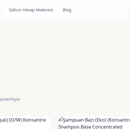
Sabun Hesap Makinesi
Blog
xpand_more
 ürünlerin üretiminde kullanılan hazır formülasyonlardır. Ü
ria’da yer alan kozmetik bazlar ; profesyonel üreticiler ve b
steriliyor