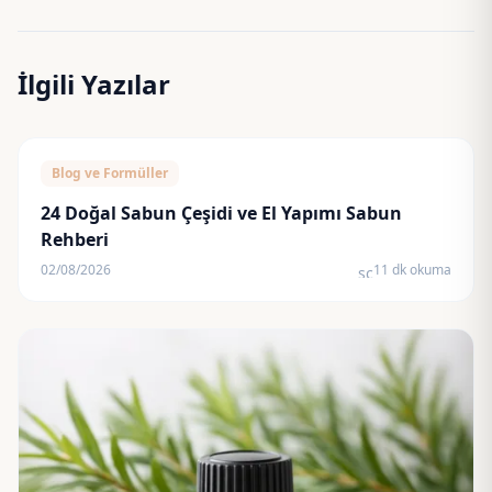
İlgili Yazılar
Blog ve Formüller
24 Doğal Sabun Çeşidi ve El Yapımı Sabun
Rehberi
02/08/2026
11 dk okuma
schedule