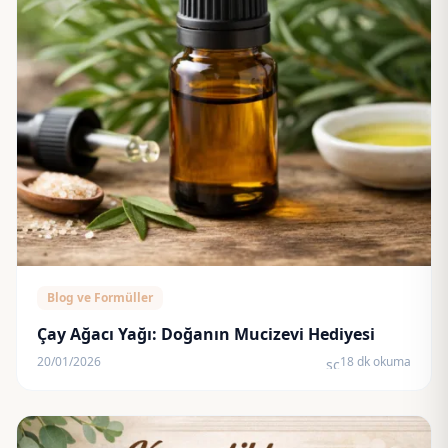
Blog ve Formüller
Çay Ağacı Yağı: Doğanın Mucizevi Hediyesi
20/01/2026
18 dk okuma
schedule