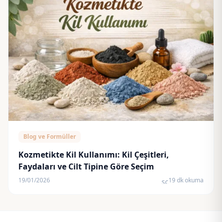
Blog ve Formüller
Kozmetikte Kil Kullanımı: Kil Çeşitleri,
Faydaları ve Cilt Tipine Göre Seçim
19/01/2026
19 dk okuma
schedule