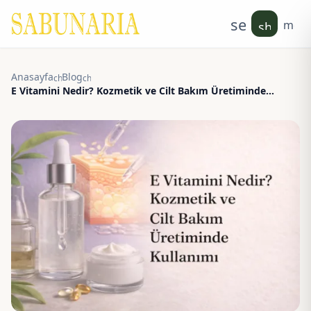
search
men
shoppin
Anasayfa
Blog
chevron_right
chevron_right
E Vitamini Nedir? Kozmetik ve Cilt Bakım Üretiminde
Kullanımı