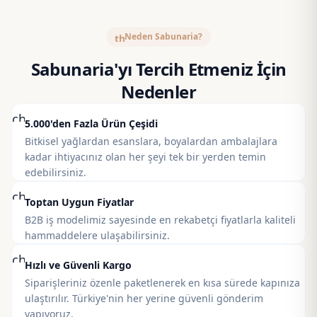
Neden Sabunaria?
thumb_up
Sabunaria'yı Tercih Etmeniz İçin
Nedenler
check_circle
5.000'den Fazla Ürün Çeşidi
Bitkisel yağlardan esanslara, boyalardan ambalajlara
kadar ihtiyacınız olan her şeyi tek bir yerden temin
edebilirsiniz.
check_circle
Toptan Uygun Fiyatlar
B2B iş modelimiz sayesinde en rekabetçi fiyatlarla kaliteli
hammaddelere ulaşabilirsiniz.
check_circle
Hızlı ve Güvenli Kargo
Siparişleriniz özenle paketlenerek en kısa sürede kapınıza
ulaştırılır. Türkiye'nin her yerine güvenli gönderim
yapıyoruz.