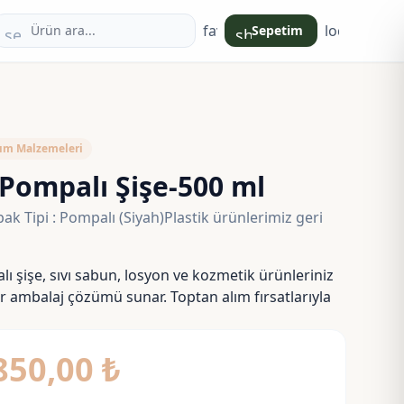
favorite
login
Sepetim
search
shopping_bag
ım Malzemeleri
ompalı Şişe-500 ml
ak Tipi : Pompalı (Siyah)Plastik ürünlerimiz geri
 şişe, sıvı sabun, losyon ve kozmetik ürünleriniz
ir ambalaj çözümü sunar. Toptan alım fırsatlarıyla
Fiyat
850,00
₺