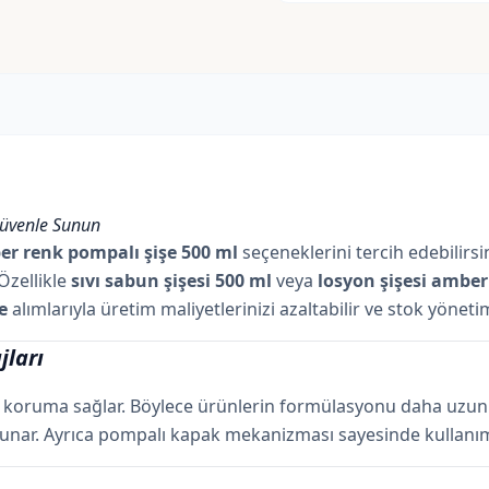
Güvenle Sunun
r renk pompalı şişe 500 ml
seçeneklerini tercih edebilirsin
Özellikle
sıvı sabun şişesi 500 ml
veya
losyon şişesi amber
e
alımlarıyla üretim maliyetlerinizi azaltabilir ve stok yöneti
jları
ı koruma sağlar. Böylece ürünlerin formülasyonu daha uzun s
r. Ayrıca pompalı kapak mekanizması sayesinde kullanım kol