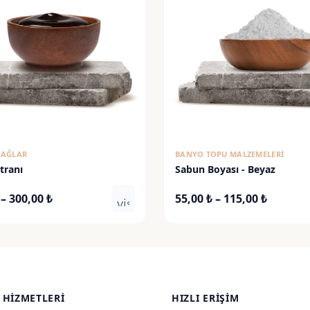
 YAĞLAR
BANYO TOPU MALZEMELERI
tranı
Sabun Boyası - Beyaz
Fiyat
Fiyat
–
300,00
₺
55,00
₺
–
115,00
₺
visibility
aralığı:
aralığı:
65,00 ₺
55,00 ₺
-
-
300,00 ₺
115,00 ₺
 HIZMETLERI
HIZLI ERIŞIM