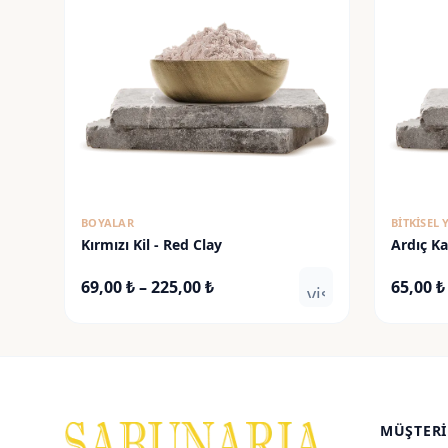
BOYALAR
BITKISEL
Kırmızı Kil - Red Clay
Ardıç Ka
Fiyat
69,00
₺
–
225,00
₺
65,00
₺
visibility
aralığı:
69,00 ₺
-
225,00 ₺
MÜŞTERI