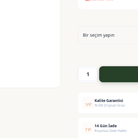
Amber
Renk
Pompalı
Şişe-
Kalite Garantisi
verified
%100 Orijinal Ürün
500
ml
adet
14 Gün İade
replay
Koşulsuz İade Hakkı