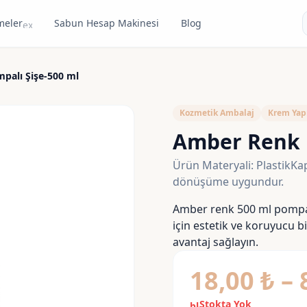
meler
Sabun Hesap Makinesi
Blog
expand_more
palı Şişe-500 ml
Kozmetik Ambalaj
Krem Yap
Amber Renk P
Ürün Materyali: PlastikKap
dönüşüme uygundur.
Amber renk 500 ml pompalı
için estetik ve koruyucu b
avantaj sağlayın.
18,00
₺
–
Stokta Yok
block