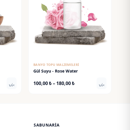
BANYO TOPU MALZEMELERI
Gül Suyu - Rose Water
Fiyat
100,00
₺
–
180,00
₺
visibility
visibility
aralığı:
100,00 ₺
-
180,00 ₺
SABUNARIA