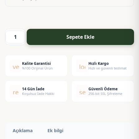
Sepete Ekle
Cherry
Dream
Esansı
adet
Kalite Garantisi
Hızlı Kargo
verified
local_shipping
%100 Orijinal Ürün
Hızlı ve güvenli teslimat
14 Gün İade
Güvenli Ödeme
replay
security
Koşulsuz İade Hakkı
256-bit SSL Şifreleme
Açıklama
Ek bilgi