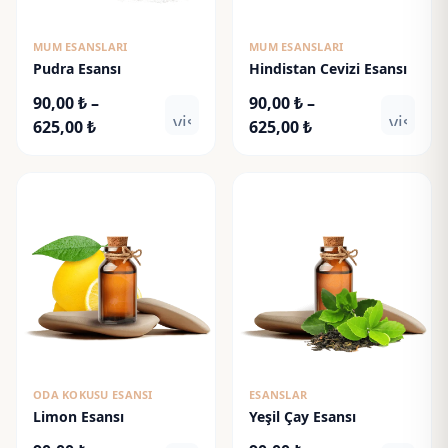
MUM ESANSLARI
MUM ESANSLARI
Pudra Esansı
Hindistan Cevizi Esansı
90,00
₺
–
90,00
₺
–
visibility
visibili
Fiyat
Fiyat
625,00
₺
625,00
₺
aralığı:
aralığı:
90,00 ₺
90,00 ₺
-
-
625,00 ₺
625,00 ₺
ODA KOKUSU ESANSI
ESANSLAR
Limon Esansı
Yeşil Çay Esansı