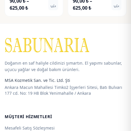
90,00
₺
–
90,00
₺
–
visibility
visibili
Fiyat
Fiyat
625,00
₺
625,00
₺
aralığı:
aralığı:
90,00 ₺
90,00 ₺
-
-
625,00 ₺
625,00 ₺
Doğanın en saf haliyle cildinizi şımartın. El yapımı sabunlar,
uçucu yağlar ve doğal bakım ürünleri.
MSA Kozmetik San. ve Tic. Ltd. Şti
Ankara Macun Mahallesi Timko2 İşyerleri Sitesi, Batı Bulvarı
177 cd. No: 19 H8 Blok Yenimahalle / Ankara
MÜŞTERI HIZMETLERI
Mesafeli Satış Sözleşmesi