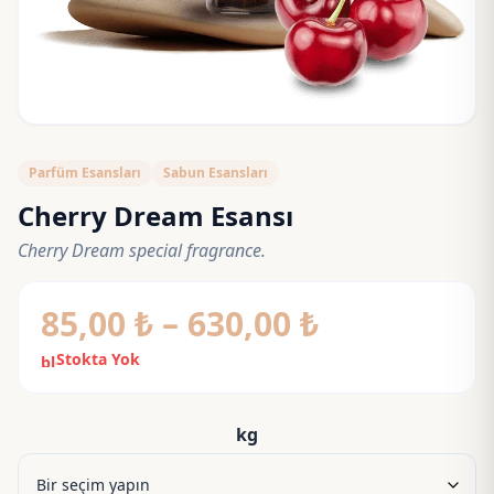
Parfüm Esansları
Sabun Esansları
Cherry Dream Esansı
Cherry Dream special fragrance.
Fiyat
85,00
₺
–
630,00
₺
aralığı:
Stokta Yok
block
85,00 ₺
-
kg
630,00 ₺