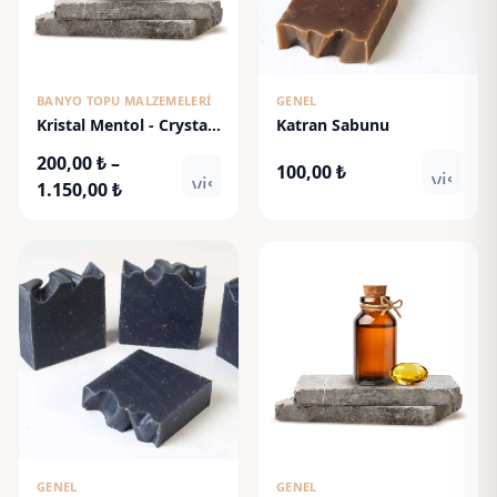
BANYO TOPU MALZEMELERI
GENEL
Kristal Mentol - Crystal
Katran Sabunu
Menthol
200,00
₺
–
100,00
₺
visibili
visibility
Fiyat
1.150,00
₺
aralığı:
200,00 ₺
-
1.150,00 ₺
GENEL
GENEL