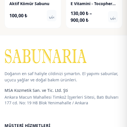
Aktif Kömür Sabunu
E Vitamini - Tocopheryl
Acetate
130,00
₺
–
100,00
₺
visibility
visibili
Fiyat
900,00
₺
aralığı:
130,00 ₺
-
900,00 ₺
Doğanın en saf haliyle cildinizi şımartın. El yapımı sabunlar,
uçucu yağlar ve doğal bakım ürünleri.
MSA Kozmetik San. ve Tic. Ltd. Şti
Ankara Macun Mahallesi Timko2 İşyerleri Sitesi, Batı Bulvarı
177 cd. No: 19 H8 Blok Yenimahalle / Ankara
MÜŞTERI HIZMETLERI