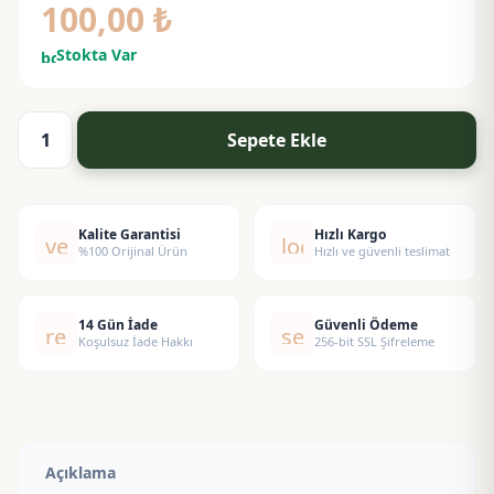
100,00
₺
Stokta Var
bolt
Sepete Ekle
Zerdeçal
Sabunu
adet
Kalite Garantisi
Hızlı Kargo
verified
local_shipping
%100 Orijinal Ürün
Hızlı ve güvenli teslimat
14 Gün İade
Güvenli Ödeme
replay
security
Koşulsuz İade Hakkı
256-bit SSL Şifreleme
Açıklama