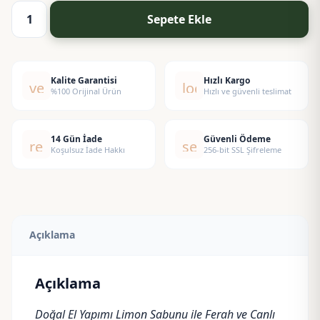
Sepete Ekle
Limon
Sabunu
adet
Kalite Garantisi
Hızlı Kargo
verified
local_shipping
%100 Orijinal Ürün
Hızlı ve güvenli teslimat
14 Gün İade
Güvenli Ödeme
replay
security
Koşulsuz İade Hakkı
256-bit SSL Şifreleme
Açıklama
Açıklama
Doğal El Yapımı Limon Sabunu ile Ferah ve Canlı