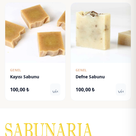
GENEL
GENEL
Kayısı Sabunu
Defne Sabunu
100,00
₺
100,00
₺
visibility
visibili