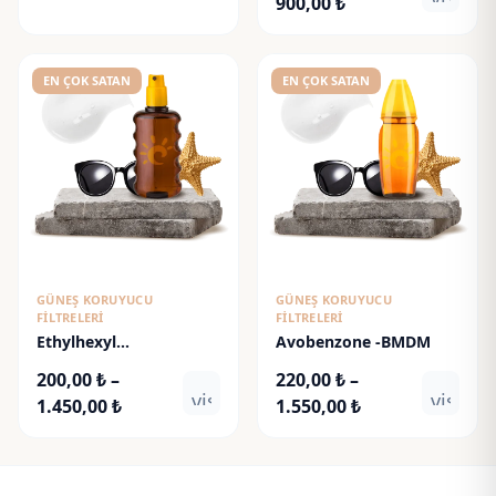
Fiyat
900,00
₺
aralığı:
aralığı:
115,00 ₺
130,00 ₺
-
-
EN ÇOK SATAN
EN ÇOK SATAN
800,00 ₺
900,00 ₺
GÜNEŞ KORUYUCU
GÜNEŞ KORUYUCU
FILTRELERI
FILTRELERI
Ethylhexyl
Avobenzone -BMDM
Methoxycinnamate
200,00
₺
–
220,00
₺
–
visibility
visibili
Fiyat
Fiyat
1.450,00
₺
1.550,00
₺
aralığı:
aralığı:
200,00 ₺
220,00 ₺
-
-