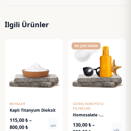
İlgili Ürünler
EN ÇOK SATAN
BOYALAR
GÜNEŞ KORUYUCU
FILTRELERI
Kaplı Titanyum Dioksit
Homosalate -
115,00
₺
–
Homosalat
130,00
₺
–
visibility
Fiyat
800,00
₺
visibili