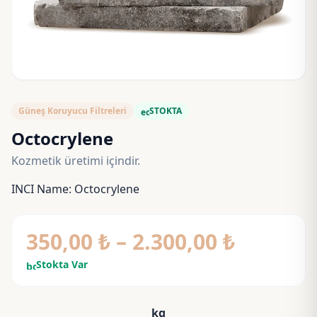
Güneş Koruyucu Filtreleri
STOKTA
eco
Octocrylene
Kozmetik üretimi içindir.
INCI Name: Octocrylene
Fiyat
350,00
₺
–
2.300,00
₺
aralığı:
Stokta Var
bolt
350,00 
kg