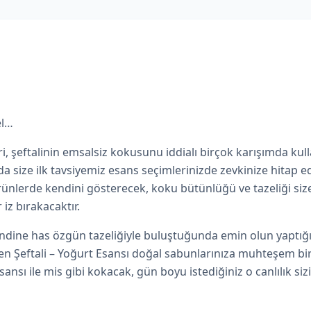
el…
şeftalinin emsalsiz kokusunu iddialı birçok karışımda kull
 size ilk tavsiyemiz esans seçimlerinizde zevkinize hitap e
 ürünlerde kendini gösterecek, koku bütünlüğü ve tazeliği siz
 iz bırakacaktır.
dine has özgün tazeliğiyle buluştuğunda emin olun yaptığı
len Şeftali – Yoğurt Esansı doğal sabunlarınıza muhteşem bi
sansı ile mis gibi kokacak, gün boyu istediğiniz o canlılık siz