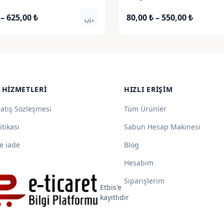
Fiyat
Fiyat
–
625,00
₺
80,00
₺
–
550,00
₺
visibility
aralığı:
aralığı:
90,00 ₺
80,00 ₺
-
-
625,00 ₺
550,00 ₺
 HIZMETLERI
HIZLI ERIŞIM
Satış Sözleşmesi
Tüm Ürünler
itikası
Sabun Hesap Makinesi
e iade
Blog
Hesabım
Siparişlerim
Etbis'e
kayıtlıdır