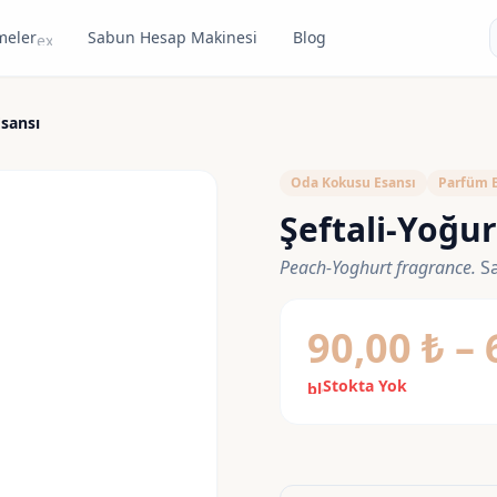
meler
Sabun Hesap Makinesi
Blog
expand_more
Esansı
Oda Kokusu Esansı
Parfüm E
Şeftali-Yoğur
Peach-Yoghurt fragrance.
Sa
90,00
₺
–
Stokta Yok
block