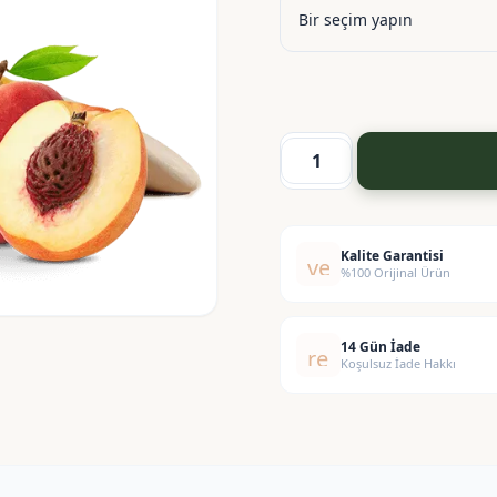
Şeftali-
Yoğurt
Esansı
adet
Kalite Garantisi
verified
%100 Orijinal Ürün
14 Gün İade
replay
Koşulsuz İade Hakkı