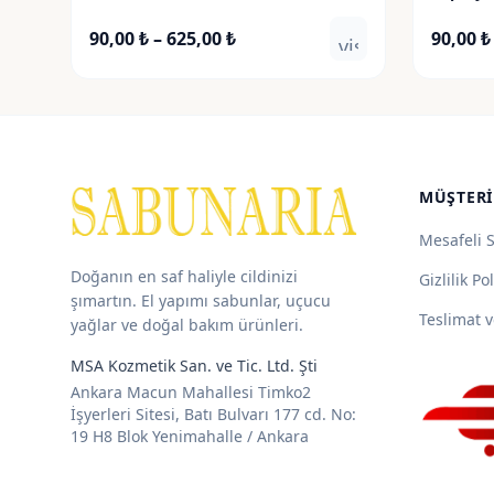
Fiyat
90,00
₺
–
625,00
₺
90,00
₺
visibility
aralığı:
90,00 ₺
-
625,00 ₺
MÜŞTERI
Mesafeli 
Doğanın en saf haliyle cildinizi
Gizlilik Pol
şımartın. El yapımı sabunlar, uçucu
Teslimat v
yağlar ve doğal bakım ürünleri.
MSA Kozmetik San. ve Tic. Ltd. Şti
Ankara Macun Mahallesi Timko2
İşyerleri Sitesi, Batı Bulvarı 177 cd. No:
19 H8 Blok Yenimahalle / Ankara