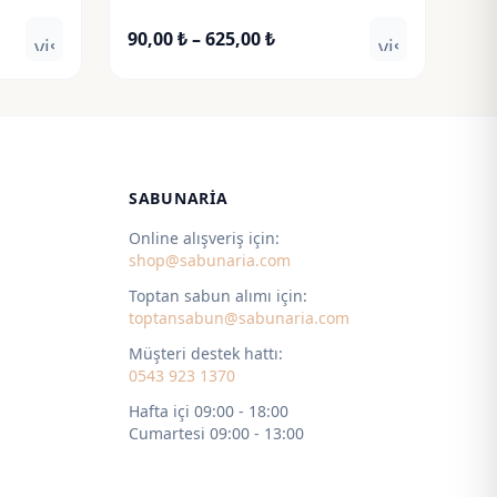
Fiyat
90,00
₺
–
625,00
₺
visibility
visibility
aralığı:
90,00 ₺
-
625,00 ₺
SABUNARIA
Online alışveriş için:
shop@sabunaria.com
Toptan sabun alımı için:
toptansabun@sabunaria.com
Müşteri destek hattı:
0543 923 1370
Hafta içi 09:00 - 18:00
Cumartesi 09:00 - 13:00