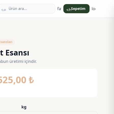
favorite
login
Sepetim
search
shopping_bag
sansları
t Esansı
bun üretimi içindir.
Fiyat
625,00
₺
aralığı:
90,00 ₺
-
kg