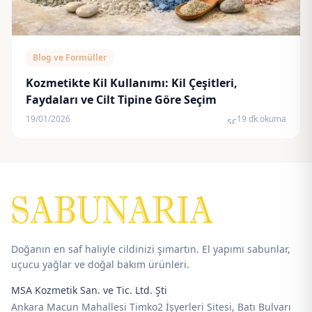
Blog ve Formüller
Kozmetikte Kil Kullanımı: Kil Çeşitleri,
Faydaları ve Cilt Tipine Göre Seçim
19/01/2026
19 dk okuma
schedule
Doğanın en saf haliyle cildinizi şımartın. El yapımı sabunlar,
uçucu yağlar ve doğal bakım ürünleri.
MSA Kozmetik San. ve Tic. Ltd. Şti
Ankara Macun Mahallesi Timko2 İşyerleri Sitesi, Batı Bulvarı