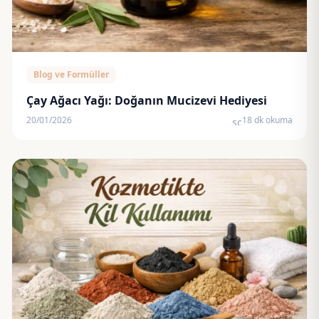
Blog ve Formüller
Çay Ağacı Yağı: Doğanın Mucizevi Hediyesi
20/01/2026
18 dk okuma
schedule