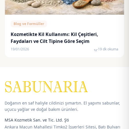
Blog ve Formüller
Kozmetikte Kil Kullanımı: Kil Çeşitleri,
Faydaları ve Cilt Tipine Göre Seçim
19/01/2026
19 dk okuma
schedule
Doğanın en saf haliyle cildinizi şımartın. El yapımı sabunlar,
uçucu yağlar ve doğal bakım ürünleri.
MSA Kozmetik San. ve Tic. Ltd. Şti
Ankara Macun Mahallesi Timko2 İşyerleri Sitesi, Batı Bulvarı