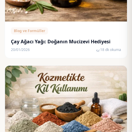
Blog ve Formüller
Çay Ağacı Yağı: Doğanın Mucizevi Hediyesi
20/01/2026
18 dk okuma
schedule