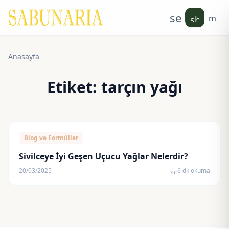
search
men
shoppin
Anasayfa
Etiket:
tarçın yağı
Blog ve Formüller
Sivilceye İyi Geşen Uçucu Yağlar Nelerdir?
20/03/2025
6 dk okuma
schedule