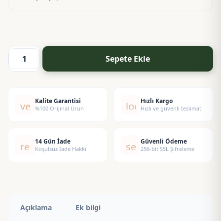
Sepete Ekle
Armony
Esansı
adet
Kalite Garantisi
Hızlı Kargo
verified
local_shipping
%100 Orijinal Ürün
Hızlı ve güvenli teslimat
14 Gün İade
Güvenli Ödeme
replay
security
Koşulsuz İade Hakkı
256-bit SSL Şifreleme
Açıklama
Ek bilgi