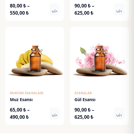
80,00
₺
–
90,00
₺
–
visibility
visibili
Fiyat
Fiyat
550,00
₺
625,00
₺
aralığı:
aralığı:
80,00 ₺
90,00 ₺
-
-
550,00 ₺
625,00 ₺
PARFÜM ESANSLARI
ESANSLAR
Muz Esansı
Gül Esansı
65,00
₺
–
90,00
₺
–
visibility
visibili
Fiyat
Fiyat
490,00
₺
625,00
₺
aralığı:
aralığı:
65,00 ₺
90,00 ₺