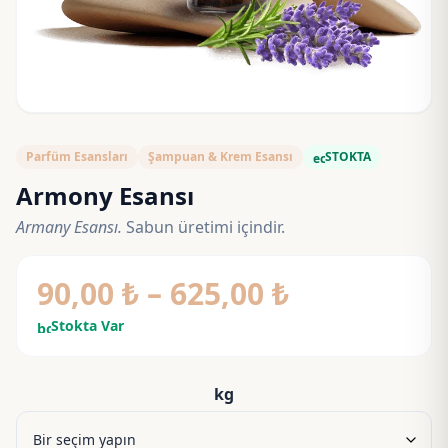
Parfüm Esansları
Şampuan & Krem Esansı
STOKTA
eco
Armony Esansı
Armany Esansı.
Sabun üretimi içindir.
Fiyat
90,00
₺
–
625,00
₺
aralığı:
Stokta Var
bolt
90,00 ₺
-
kg
625,00 ₺