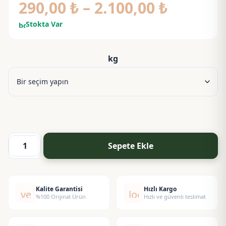
Fiyat
290,00
₺
–
2.100,00
₺
aralığı:
Stokta Var
bolt
290,00 
-
kg
2.100,00
Sepete Ekle
Ascorbyl
Tetraisopalmitate
(C
Vitamini)
Kalite Garantisi
Hızlı Kargo
verified
local_shipping
%100 Orijinal Ürün
Hızlı ve güvenli teslimat
adet