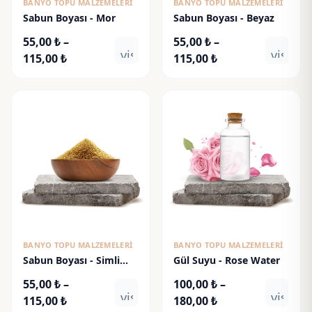
BANYO TOPU MALZEMELERI
BANYO TOPU MALZEMELERI
Sabun Boyası - Mor
Sabun Boyası - Beyaz
55,00
₺
–
55,00
₺
–
visibility
visibili
Fiyat
Fiyat
115,00
₺
115,00
₺
aralığı:
aralığı:
55,00 ₺
55,00 ₺
-
-
115,00 ₺
115,00 ₺
BANYO TOPU MALZEMELERI
BANYO TOPU MALZEMELERI
Sabun Boyası - Simli
Gül Suyu - Rose Water
Altın
55,00
₺
–
100,00
₺
–
visibility
visibili
Fiyat
Fiyat
115,00
₺
180,00
₺