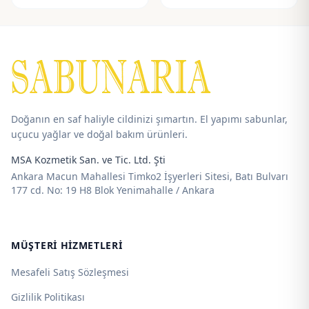
aralığı:
aralığı:
55,00 ₺
100,00 ₺
-
-
115,00 ₺
180,00 ₺
Doğanın en saf haliyle cildinizi şımartın. El yapımı sabunlar,
uçucu yağlar ve doğal bakım ürünleri.
MSA Kozmetik San. ve Tic. Ltd. Şti
Ankara Macun Mahallesi Timko2 İşyerleri Sitesi, Batı Bulvarı
177 cd. No: 19 H8 Blok Yenimahalle / Ankara
MÜŞTERI HIZMETLERI
Mesafeli Satış Sözleşmesi
Gizlilik Politikası