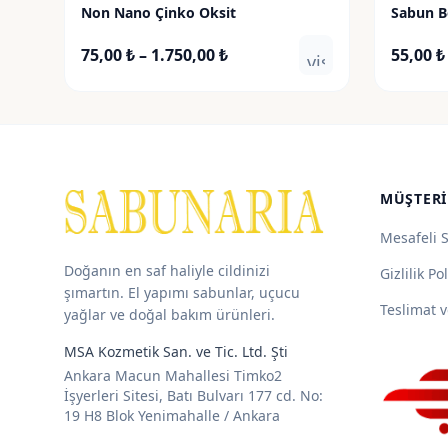
Non Nano Çinko Oksit
Sabun Bo
Fiyat
75,00
₺
–
1.750,00
₺
55,00
₺
visibility
aralığı:
75,00 ₺
-
1.750,00 ₺
MÜŞTERI
Mesafeli 
Doğanın en saf haliyle cildinizi
Gizlilik Pol
şımartın. El yapımı sabunlar, uçucu
Teslimat v
yağlar ve doğal bakım ürünleri.
MSA Kozmetik San. ve Tic. Ltd. Şti
Ankara Macun Mahallesi Timko2
İşyerleri Sitesi, Batı Bulvarı 177 cd. No:
19 H8 Blok Yenimahalle / Ankara