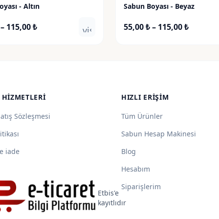
yası - Altın
Sabun Boyası - Beyaz
Fiyat
Fiyat
–
115,00
₺
55,00
₺
–
115,00
₺
visibility
aralığı:
aralığı:
55,00 ₺
55,00 ₺
-
-
115,00 ₺
115,00 ₺
 HIZMETLERI
HIZLI ERIŞIM
Satış Sözleşmesi
Tüm Ürünler
itikası
Sabun Hesap Makinesi
e iade
Blog
Hesabım
Siparişlerim
Etbis'e
kayıtlıdır