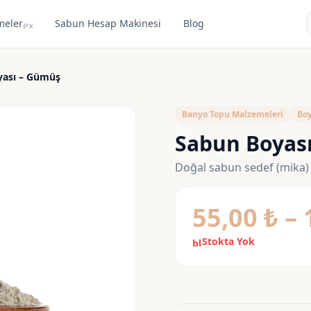
meler
Sabun Hesap Makinesi
Blog
expand_more
yası – Gümüş
Banyo Topu Malzemeleri
Boy
Sabun Boyas
Doğal sabun sedef (mika) 
55,00
₺
–
Stokta Yok
block