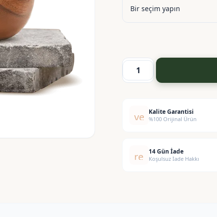
Sabun
Boyası
-
Gümüş
Kalite Garantisi
verified
%100 Orijinal Ürün
adet
14 Gün İade
replay
Koşulsuz İade Hakkı