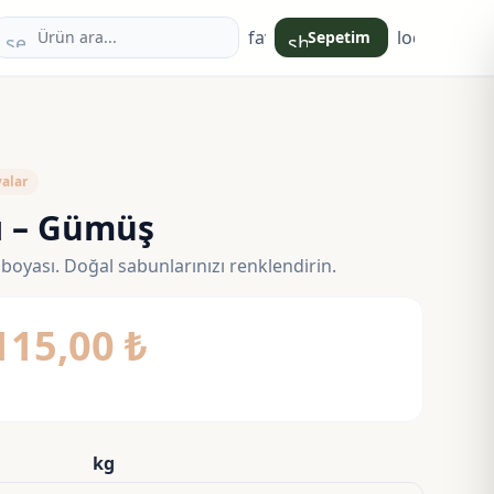
favorite
login
Sepetim
search
shopping_bag
alar
ı – Gümüş
boyası. Doğal sabunlarınızı renklendirin.
Fiyat
115,00
₺
aralığı:
55,00 ₺
-
kg