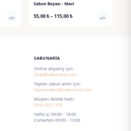
Sabun Boyası - Mavi
Fiyat
55,00
₺
–
115,00
₺
visibility
visibility
aralığı:
55,00 ₺
-
115,00 ₺
SABUNARIA
Online alışveriş için:
shop@sabunaria.com
Toptan sabun alımı için:
toptansabun@sabunaria.com
Müşteri destek hattı:
0543 923 1370
Hafta içi 09:00 - 18:00
Cumartesi 09:00 - 13:00