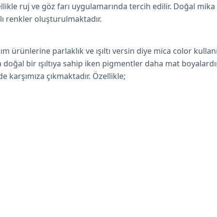
llikle
ruj
ve göz farı uygulamarında tercih edilir. Doğal mika 
lı renkler oluşturulmaktadır.
akım ürünlerine parlaklık ve ışıltı versin diye mica color kul
ya doğal bir ışıltıya sahip iken pigmentler daha mat boyalard
e karşımıza çıkmaktadır. Özellikle;