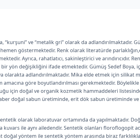
 da, “kurşuni” ve “metalik gri” olarak da adlandırılmaktadır.
emen göstermektedir. Renk olarak literatürde parlaklığın,ene
ktedir. Ayrıca, rahatlatıcı, sakinleştirici ve arındırıcıdır. 
bir yön değişikliğini ifade etmektedir. Gümüş Sedef Boya, içer
a olarakta adlandırılmaktadır.
Mika elde etmek
için silikat 
 amacına göre boyutlandırılması gerekmektedir. Böylelikle çe
uğu için doğal ve organik kozmetik hammaddeleri listesinde
aber doğal sabun üretiminde, erit dök sabun üretiminde ve 
entetik olarak laboratuvar ortamında da yapılmaktadır. Doğ
kuvars ile aynı ailedendir. Sentetik olanları floroflogopit 
 doğal yöntem ile sentetik yöntem arasında biraz farklılıkl