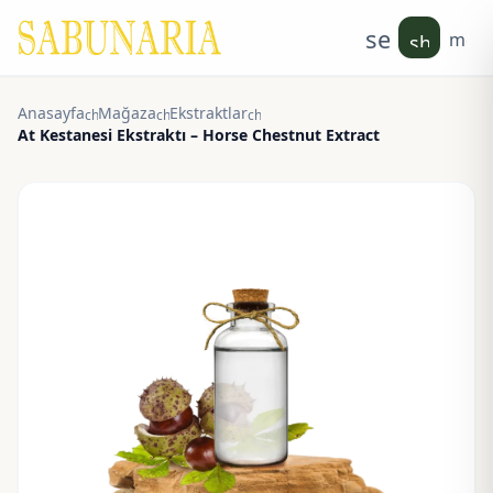
search
men
shoppin
Anasayfa
Mağaza
Ekstraktlar
chevron_right
chevron_right
chevron_right
At Kestanesi Ekstraktı – Horse Chestnut Extract