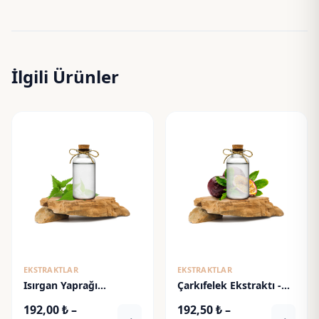
İlgili Ürünler
EKSTRAKTLAR
EKSTRAKTLAR
Isırgan Yaprağı
Çarkıfelek Ekstraktı -
Ekstraktı - Nettle Leaf
Passiflora Extract
192,00
₺
–
192,50
₺
–
Extract