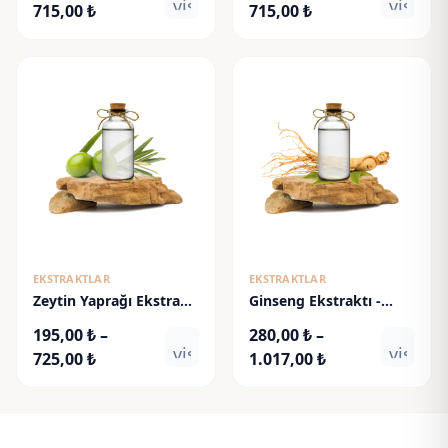
visibility
visibili
Fiyat
Fiyat
715,00
₺
715,00
₺
aralığı:
aralığı:
192,00 ₺
192,50 ₺
-
-
715,00 ₺
715,00 ₺
EKSTRAKTLAR
EKSTRAKTLAR
Zeytin Yaprağı Ekstraktı
Ginseng Ekstraktı -
- Olive Leaf Extract
Ginseng Root Extract
195,00
₺
–
280,00
₺
–
visibility
visibili
Fiyat
Fiyat
725,00
₺
1.017,00
₺
aralığı:
aralığı:
195,00 ₺
280,00 ₺
-
-