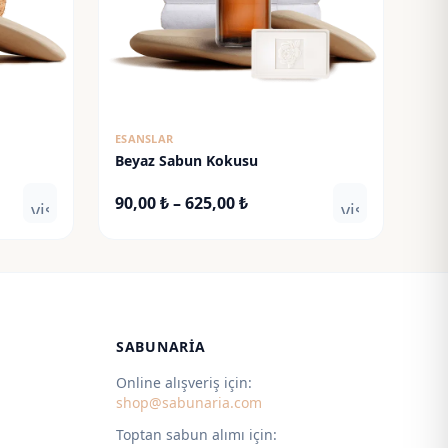
ESANSLAR
Beyaz Sabun Kokusu
Fiyat
90,00
₺
–
625,00
₺
visibility
visibility
aralığı:
90,00 ₺
-
625,00 ₺
SABUNARIA
Online alışveriş için:
shop@sabunaria.com
Toptan sabun alımı için: