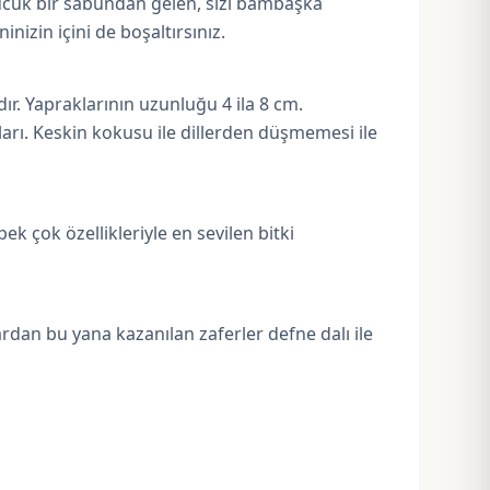
üçücük bir sabundan gelen, sizi bambaşka
izin içini de boşaltırsınız.
r. Yapraklarının uzunluğu 4 ila 8 cm.
ları. Keskin kokusu ile dillerden düşmemesi ile
 çok özellikleriyle en sevilen bitki
ardan bu yana kazanılan zaferler defne dalı ile