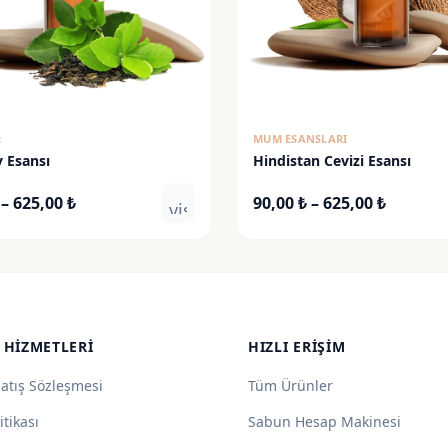
R
MUM ESANSLARI
y Esansı
Hindistan Cevizi Esansı
Fiyat
Fiyat
–
625,00
₺
90,00
₺
–
625,00
₺
visibility
aralığı:
aralığı:
90,00 ₺
90,00 ₺
-
-
625,00 ₺
625,00 ₺
 HIZMETLERI
HIZLI ERIŞIM
Satış Sözleşmesi
Tüm Ürünler
itikası
Sabun Hesap Makinesi