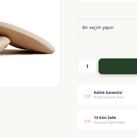
Defne
Esansı
adet
Kalite Garantisi
verified
%100 Orijinal Ürün
14 Gün İade
replay
Koşulsuz İade Hakkı