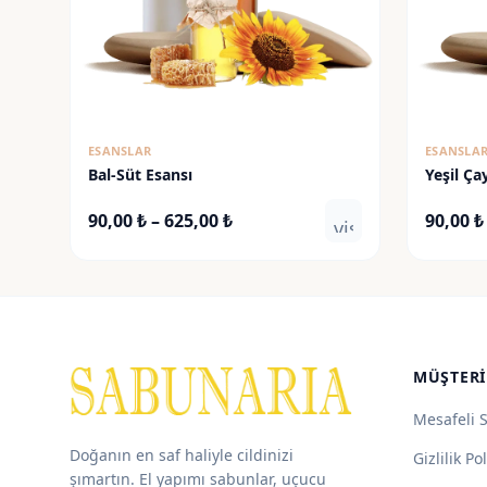
ESANSLAR
ESANSLA
Bal-Süt Esansı
Yeşil Ça
Fiyat
90,00
₺
–
625,00
₺
90,00
₺
visibility
aralığı:
90,00 ₺
-
625,00 ₺
MÜŞTERI
Mesafeli 
Doğanın en saf haliyle cildinizi
Gizlilik Pol
şımartın. El yapımı sabunlar, uçucu