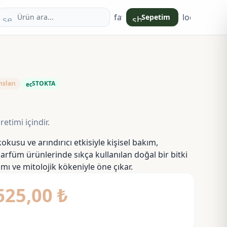
favorite
login
Sepetim
search
shopping_bag
sları
STOKTA
eco
etimi içindir.
 kokusu ve arındırıcı etkisiyle kişisel bakım,
arfüm ürünlerinde sıkça kullanılan doğal bir bitki
mı ve mitolojik kökeniyle öne çıkar.
Fiyat
625,00
₺
aralığı: