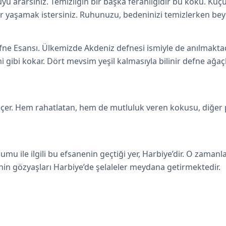
uyu ararsınız. Temizliğin bir başka ferahlığıdır bu koku. K
r yaşamak istersiniz. Ruhunuzu, bedeninizi temizlerken beynin
ne Esansı. Ülkemizde Akdeniz defnesi ismiyle de anılmaktadı
 gibi kokar. Dört mevsim yeşil kalmasıyla bilinir defne ağaç
çer. Hem rahatlatan, hem de mutluluk veren kokusu, diğer pek
mu ile ilgili bu efsanenin geçtiği yer, Harbiye’dir. O zamanl
’nin gözyaşları Harbiye’de şelaleler meydana getirmektedir.