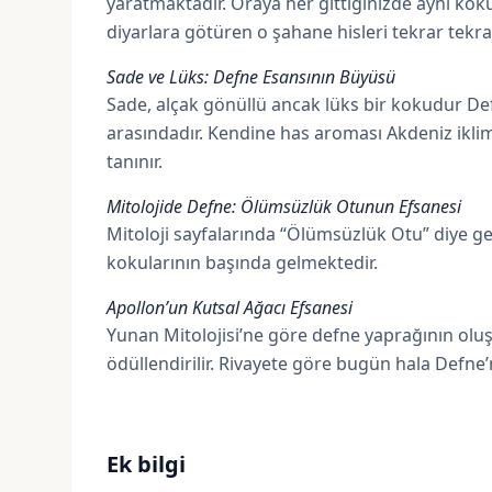
yaratmaktadır. Oraya her gittiğinizde aynı kok
diyarlara götüren o şahane hisleri tekrar tekra
Sade ve Lüks: Defne Esansının Büyüsü
Sade, alçak gönüllü ancak lüks bir kokudur Def
arasındadır. Kendine has aroması Akdeniz iklimi
tanınır.
Mitolojide Defne: Ölümsüzlük Otunun Efsanesi
Mitoloji sayfalarında “Ölümsüzlük Otu” diye ge
kokularının başında gelmektedir.
Apollon’un Kutsal Ağacı Efsanesi
Yunan Mitolojisi’ne göre defne yaprağının oluşu
ödüllendirilir. Rivayete göre bugün hala Defne
Ek bilgi