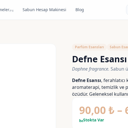
meler
Sabun Hesap Makinesi
Blog
expand_more
Parfüm Esansları
Sabun Esan
Defne Esansı
Daphne fragrance.
Sabun ür
Defne Esansı
, ferahlatıcı
aromaterapi, temizlik ve p
özüdür. Geleneksel kullanı
90,00
₺
–
Stokta Var
bolt