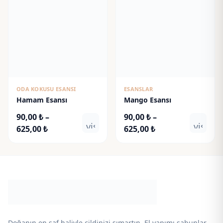
625,00 ₺
625,00 ₺
ODA KOKUSU ESANSI
ESANSLAR
Hamam Esansı
Mango Esansı
90,00
₺
–
90,00
₺
–
visibility
visibili
Fiyat
Fiyat
625,00
₺
625,00
₺
aralığı:
aralığı:
90,00 ₺
90,00 ₺
-
-
625,00 ₺
625,00 ₺
Doğanın en saf haliyle cildinizi şımartın. El yapımı sabunlar,