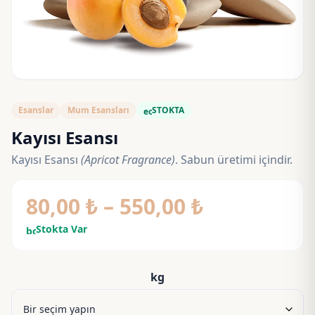
Esanslar
Mum Esansları
STOKTA
eco
Kayısı Esansı
Kayısı Esansı
(Apricot Fragrance)
. Sabun üretimi içindir.
Fiyat
80,00
₺
–
550,00
₺
aralığı:
Stokta Var
bolt
80,00 ₺
-
kg
550,00 ₺