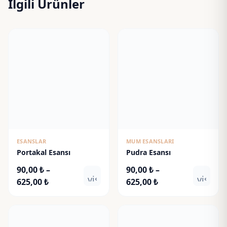
İlgili Ürünler
ESANSLAR
MUM ESANSLARI
Portakal Esansı
Pudra Esansı
90,00
₺
–
90,00
₺
–
visibility
visibili
Fiyat
Fiyat
625,00
₺
625,00
₺
aralığı:
aralığı:
90,00 ₺
90,00 ₺
-
-