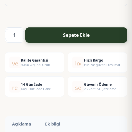
Sepete Ekle
Kayısı
Esansı
adet
Kalite Garantisi
Hızlı Kargo
verified
local_shipping
%100 Orijinal Ürün
Hızlı ve güvenli teslimat
14 Gün İade
Güvenli Ödeme
replay
security
Koşulsuz İade Hakkı
256-bit SSL Şifreleme
Açıklama
Ek bilgi