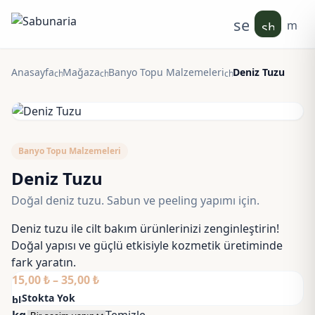
search
men
shoppin
Anasayfa
Mağaza
Banyo Topu Malzemeleri
Deniz Tuzu
chevron_right
chevron_right
chevron_right
Banyo Topu Malzemeleri
Deniz Tuzu
Doğal deniz tuzu. Sabun ve peeling yapımı için.
Deniz tuzu ile cilt bakım ürünlerinizi zenginleştirin!
Doğal yapısı ve güçlü etkisiyle kozmetik üretiminde
fark yaratın.
Fiyat
15,00
₺
–
35,00
₺
aralığı:
Stokta Yok
block
15,00 ₺