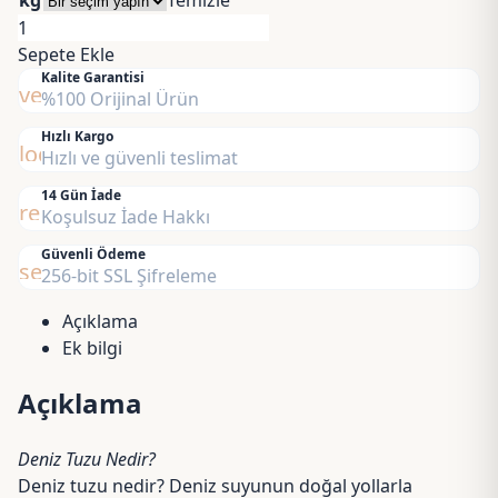
kg
Temizle
-
Deniz
35,00 ₺
Tuzu
Sepete Ekle
adet
Kalite Garantisi
verified
%100 Orijinal Ürün
Hızlı Kargo
local_shipping
Hızlı ve güvenli teslimat
14 Gün İade
replay
Koşulsuz İade Hakkı
Güvenli Ödeme
security
256-bit SSL Şifreleme
Açıklama
Ek bilgi
Açıklama
Deniz Tuzu Nedir?
Deniz tuzu nedir? Deniz suyunun doğal yollarla