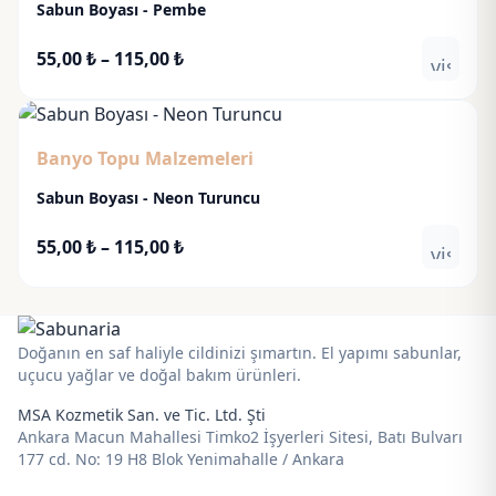
Sabun Boyası - Pembe
Fiyat
55,00
₺
–
115,00
₺
visibili
aralığı:
55,00 ₺
-
Banyo Topu Malzemeleri
115,00 ₺
Sabun Boyası - Neon Turuncu
Fiyat
55,00
₺
–
115,00
₺
visibili
aralığı:
55,00 ₺
-
115,00 ₺
Doğanın en saf haliyle cildinizi şımartın. El yapımı sabunlar,
uçucu yağlar ve doğal bakım ürünleri.
MSA Kozmetik San. ve Tic. Ltd. Şti
Ankara Macun Mahallesi Timko2 İşyerleri Sitesi, Batı Bulvarı
177 cd. No: 19 H8 Blok Yenimahalle / Ankara