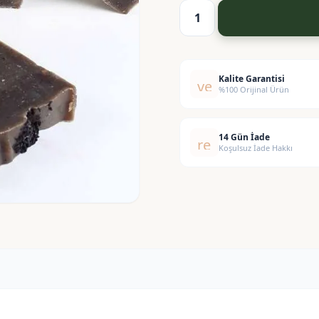
Çörek
Otu
Sabunu
adet
Kalite Garantisi
verified
%100 Orijinal Ürün
14 Gün İade
replay
Koşulsuz İade Hakkı