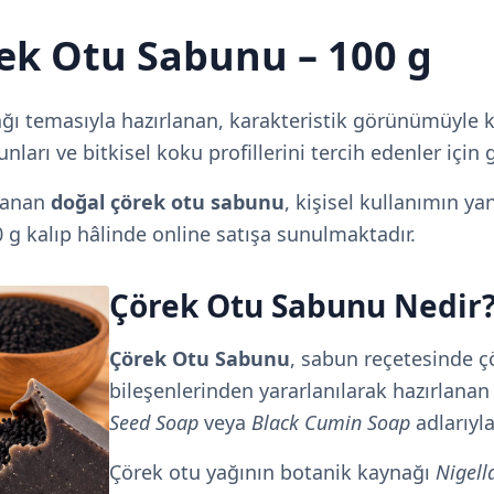
rek Otu Sabunu – 100 g
ağı temasıyla hazırlanan, karakteristik görünümüyle k
nları ve bitkisel koku profillerini tercih edenler için
rlanan
doğal çörek otu sabunu
, kişisel kullanımın y
00 g kalıp hâlinde online satışa sunulmaktadır.
Çörek Otu Sabunu Nedir
Çörek Otu Sabunu
, sabun reçetesinde ç
bileşenlerinden yararlanılarak hazırlanan
Seed Soap
veya
Black Cumin Soap
adlarıyla 
Çörek otu yağının botanik kaynağı
Nigell