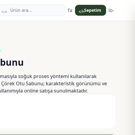
favorite
login
Sepetim
search
shopping_bag
A
abunu
emasıyla soğuk proses yöntemi kullanılarak
mı Çörek Otu Sabunu; karakteristik görünümü ve
llanımıyla online satışa sunulmaktadır.