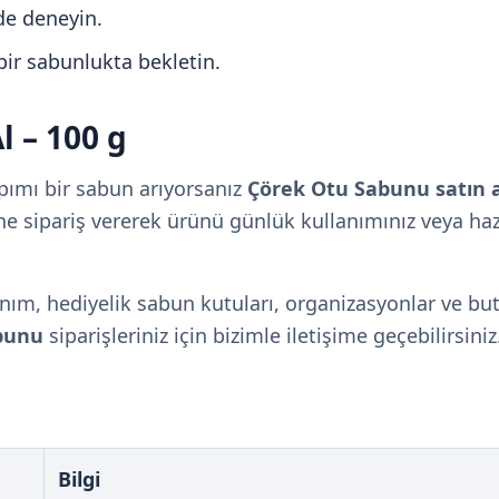
de deneyin.
ir sabunlukta bekletin.
l – 100 g
apımı bir sabun arıyorsanız
Çörek Otu Sabunu satın a
ine sipariş vererek ürünü günlük kullanımınız veya haz
ım, hediyelik sabun kutuları, organizasyonlar ve butik 
bunu
siparişleriniz için bizimle iletişime geçebilirsiniz
Bilgi