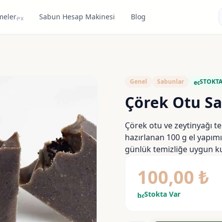
meler
Sabun Hesap Makinesi
Blog
expand_more
Genel
Sabunlar
STOKT
eco
Çörek Otu S
Çörek otu ve zeytinyağı t
hazırlanan 100 g el yapı
günlük temizliğe uygun ku
100,00
₺
Stokta Var
bolt