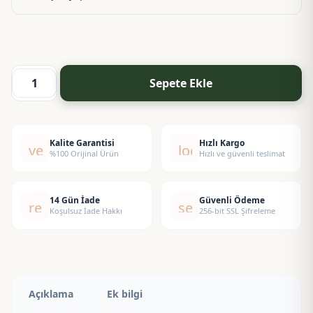
Sepete Ekle
Dovy
Esansı
adet
Kalite Garantisi
Hızlı Kargo
verified
local_shipping
%100 Orijinal Ürün
Hızlı ve güvenli teslimat
14 Gün İade
Güvenli Ödeme
replay
security
Koşulsuz İade Hakkı
256-bit SSL Şifreleme
Açıklama
Ek bilgi