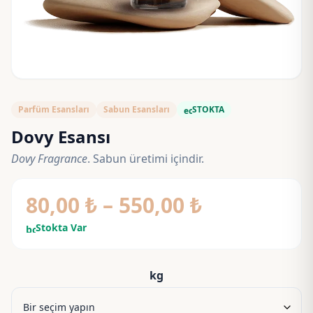
Parfüm Esansları
Sabun Esansları
STOKTA
eco
Dovy Esansı
Dovy Fragrance
. Sabun üretimi içindir.
Fiyat
80,00
₺
–
550,00
₺
aralığı:
Stokta Var
bolt
80,00 ₺
-
kg
550,00 ₺