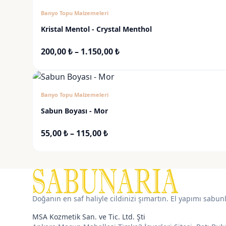
Banyo Topu Malzemeleri
Kristal Mentol - Crystal Menthol
Fiyat
200,00
₺
–
1.150,00
₺
aralığı:
200,00 ₺
-
Banyo Topu Malzemeleri
1.150,00 ₺
Sabun Boyası - Mor
Fiyat
55,00
₺
–
115,00
₺
aralığı:
55,00 ₺
-
115,00 ₺
Doğanın en saf haliyle cildinizi şımartın. El yapımı sabun
MSA Kozmetik San. ve Tic. Ltd. Şti