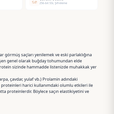
security
256-bit SSL Şifreleme
sar görmüş saçları yenilemek ve eski parlaklığına
bileşen genel olarak buğday tohumundan elde
Protein sizinde hammadde listenizde muhakkak yer
arpa, çavdar, yulaf vb.) Prolamin adındaki
oteinleri harici kullanımdaki olumlu etkileri ile
a proteinlerdir. Böylece saçın elastikiyetini ve