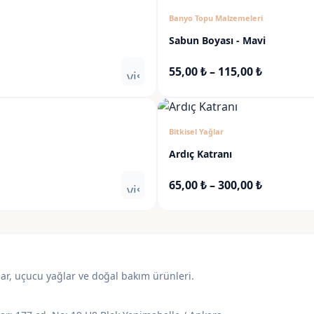
Banyo Topu Malzemeleri
Sabun Boyası - Mavi
Fiyat
55,00
₺
–
115,00
₺
visibility
aralığı:
55,00 ₺
-
Bitkisel Yağlar
115,00 ₺
Ardıç Katranı
Fiyat
65,00
₺
–
300,00
₺
visibility
aralığı:
65,00 ₺
-
300,00 ₺
lar, uçucu yağlar ve doğal bakım ürünleri.