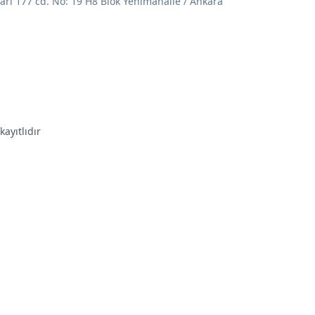
varı 177 cd. No: 19 H8 Blok Yenimahalle / Ankara
kayıtlıdır