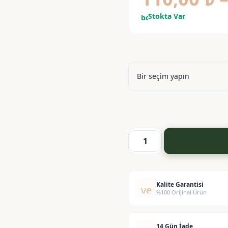
Stokta Var
bolt
Hidrolize
Buğday
Proteini
-
Kalite Garantisi
verified
%100 Orijinal Ürün
Hydrolyzed
Wheat
Protein
14 Gün İade