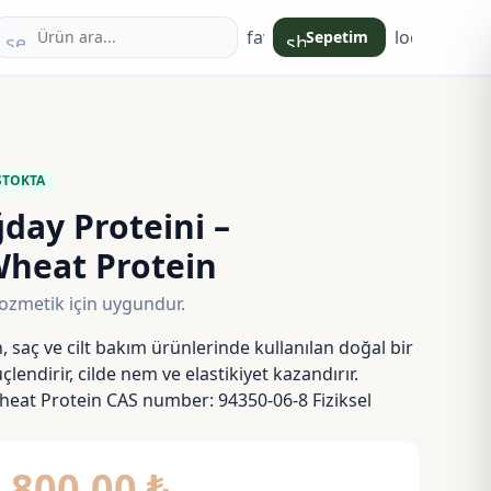
favorite
login
Sepetim
search
shopping_bag
STOKTA
o
day Proteini –
Wheat Protein
ozmetik için uygundur.
 saç ve cilt bakım ürünlerinde kullanılan doğal bir
çlendirir, cilde nem ve elastikiyet kazandırır.
eat Protein CAS number: 94350-06-8 Fiziksel
Fiyat
–
800,00
₺