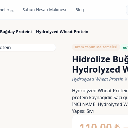
meler
Sabun Hesap Makinesi
Blog
expand_more
 Buğday Proteini – Hydrolyzed Wheat Protein
Krem Yapım Malzemeleri
ec
Hidrolize Buğ
Hydrolyzed 
Hydrolyzed Wheat Protein
K
Hydrolyzed Wheat Protein,
protein kaynağıdır. Saçı gü
INCI NAME: Hydrolyzed Wh
Yapısı: Sıvı
110,00
₺