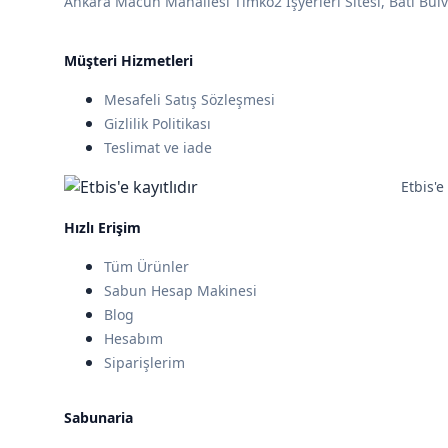
Ankara Macun Mahallesi Timko2 İşyerleri Sitesi, Batı Bul
Müşteri Hizmetleri
Mesafeli Satış Sözleşmesi
Gizlilik Politikası
Teslimat ve iade
Etbis'e 
Hızlı Erişim
Tüm Ürünler
Sabun Hesap Makinesi
Blog
Hesabım
Siparişlerim
Sabunaria