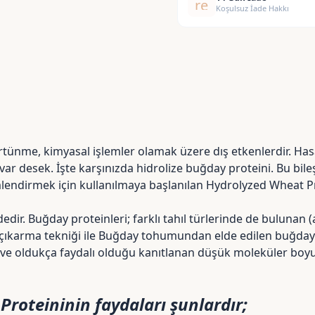
replay
adet
Koşulsuz İade Hakkı
 sürtünme, kimyasal işlemler olamak üzere dış etkenlerdir. Ha
n var desek. İşte karşınızda hidrolize buğday proteini. Bu 
endirmek için kullanılmaya başlanılan Hydrolyzed Wheat 
ir. Buğday proteinleri; farklı tahıl türlerinde de bulunan (
 çıkarma tekniği ile Buğday tohumundan elde edilen buğday pr
n ve oldukça faydalı olduğu kanıtlanan düşük moleküler boyutt
 Proteininin faydaları şunlardır;