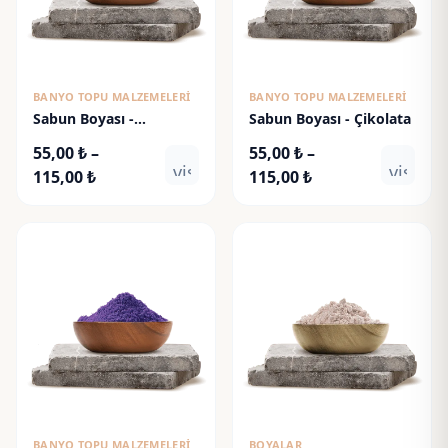
BANYO TOPU MALZEMELERI
BANYO TOPU MALZEMELERI
Sabun Boyası -
Sabun Boyası - Çikolata
Akvamarin
55,00
₺
–
55,00
₺
–
visibility
visibili
Fiyat
Fiyat
115,00
₺
115,00
₺
aralığı:
aralığı:
55,00 ₺
55,00 ₺
-
-
115,00 ₺
115,00 ₺
BANYO TOPU MALZEMELERI
BOYALAR