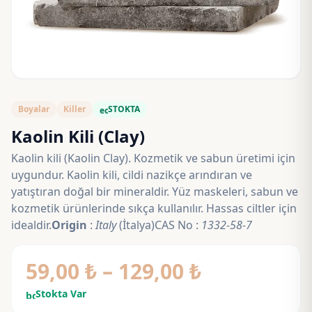
Boyalar
Killer
STOKTA
eco
Kaolin Kili (Clay)
Kaolin kili (Kaolin Clay). Kozmetik ve sabun üretimi için
uygundur. Kaolin kili, cildi nazikçe arındıran ve
yatıştıran doğal bir mineraldir. Yüz maskeleri, sabun ve
kozmetik ürünlerinde sıkça kullanılır. Hassas ciltler için
idealdir.
Origin
:
Italy
(İtalya)CAS No :
1332-58-7
Fiyat
59,00
₺
–
129,00
₺
aralığı:
Stokta Var
bolt