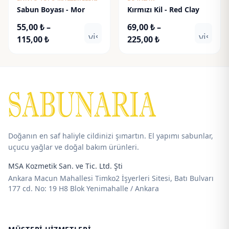
Sabun Boyası - Mor
Kırmızı Kil - Red Clay
55,00
₺
–
69,00
₺
–
visibility
visibili
Fiyat
Fiyat
115,00
₺
225,00
₺
aralığı:
aralığı:
55,00 ₺
69,00 ₺
-
-
115,00 ₺
225,00 ₺
Doğanın en saf haliyle cildinizi şımartın. El yapımı sabunlar,
uçucu yağlar ve doğal bakım ürünleri.
MSA Kozmetik San. ve Tic. Ltd. Şti
Ankara Macun Mahallesi Timko2 İşyerleri Sitesi, Batı Bulvarı
177 cd. No: 19 H8 Blok Yenimahalle / Ankara