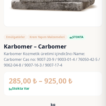
Emülgatörler
Krem Yapım Malzemeleri
STOKTA
eco
Karbomer – Carbomer
Karbomer Kozmetik üretimi içindir.Incı Name:
Carbomer Cas no: 9007-20-9 / 9003-01-4 / 76050-42-5 /
9062-04-8 / 9007-16-3 / 9007-17-4
Fiyat
285,00
₺
–
925,00
₺
aralığı:
Stokta Var
bolt
285,00 ₺
kg