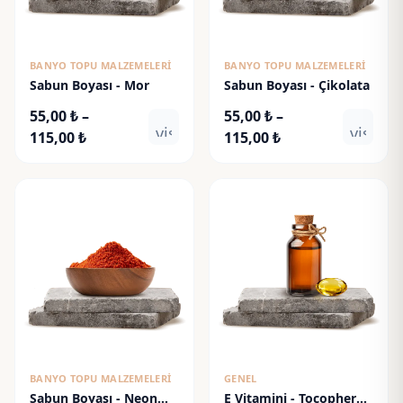
BANYO TOPU MALZEMELERI
BANYO TOPU MALZEMELERI
Sabun Boyası - Mor
Sabun Boyası - Çikolata
55,00
₺
–
55,00
₺
–
visibility
visibili
Fiyat
Fiyat
115,00
₺
115,00
₺
aralığı:
aralığı:
55,00 ₺
55,00 ₺
-
-
115,00 ₺
115,00 ₺
BANYO TOPU MALZEMELERI
GENEL
Sabun Boyası - Neon
E Vitamini - Tocopheryl