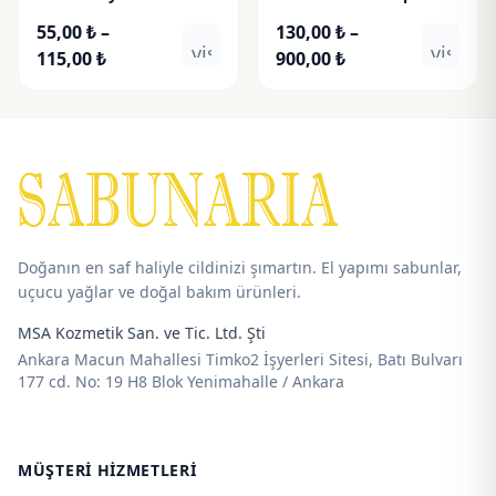
Turuncu
Acetate
55,00
₺
–
130,00
₺
–
visibility
visibili
Fiyat
Fiyat
115,00
₺
900,00
₺
aralığı:
aralığı:
55,00 ₺
130,00 ₺
-
-
115,00 ₺
900,00 ₺
Doğanın en saf haliyle cildinizi şımartın. El yapımı sabunlar,
uçucu yağlar ve doğal bakım ürünleri.
MSA Kozmetik San. ve Tic. Ltd. Şti
Ankara Macun Mahallesi Timko2 İşyerleri Sitesi, Batı Bulvarı
177 cd. No: 19 H8 Blok Yenimahalle / Ankara
MÜŞTERI HIZMETLERI