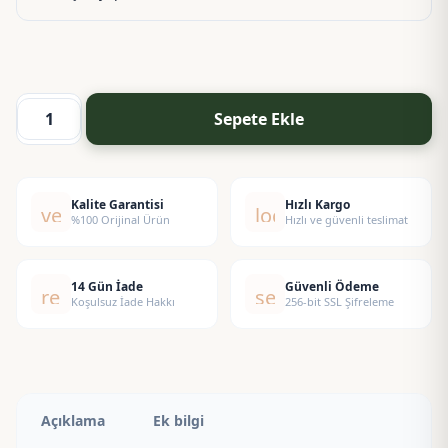
Sepete Ekle
Kaya
Tuzu
adet
Kalite Garantisi
Hızlı Kargo
verified
local_shipping
%100 Orijinal Ürün
Hızlı ve güvenli teslimat
14 Gün İade
Güvenli Ödeme
replay
security
Koşulsuz İade Hakkı
256-bit SSL Şifreleme
Açıklama
Ek bilgi