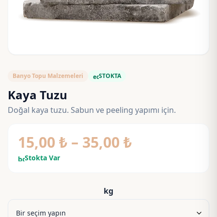
Banyo Topu Malzemeleri
STOKTA
eco
Kaya Tuzu
Doğal kaya tuzu. Sabun ve peeling yapımı için.
Fiyat
15,00
₺
–
35,00
₺
aralığı:
Stokta Var
bolt
15,00 ₺
-
kg
35,00 ₺