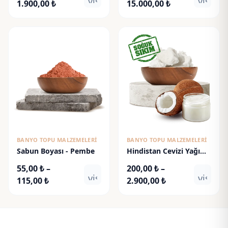
visibility
visibili
Fiyat
Fiyat
1.900,00
₺
15.000,00
₺
aralığı:
aralığı:
115,00 ₺
875,00 ₺
-
-
1.900,00 ₺
15.000,00 ₺
BANYO TOPU MALZEMELERI
BANYO TOPU MALZEMELERI
Sabun Boyası - Pembe
Hindistan Cevizi Yağı
(Soğuk Sıkım) (76°F)
55,00
₺
–
200,00
₺
–
visibility
visibili
Fiyat
Fiyat
115,00
₺
2.900,00
₺
aralığı:
aralığı:
55,00 ₺
200,00 ₺
-
-