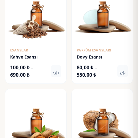
ESANSLAR
PARFÜM ESANSLARI
Kahve Esansı
Dovy Esansı
100,00
₺
–
80,00
₺
–
visibility
visibili
Fiyat
Fiyat
690,00
₺
550,00
₺
aralığı:
aralığı:
100,00 ₺
80,00 ₺
-
-
690,00 ₺
550,00 ₺