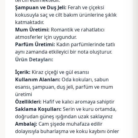
tercih edilmektedir.
Şampuan ve Duş Jeli:
Ferah ve çiçeksi
kokusuyla saç ve cilt bakım ürünlerine şıklık
katmaktadır.
Mum
Üretimi:
Romantik ve rahatlatıcı
atmosferler için uygundur.
Parfüm Üretimi
:
Kadın parfümlerinde tatlı
aynı zamanda etkileyici bir nota oluşturur.
Ürün Detayları:
İçerik:
Kiraz çiçeği ve gül esansı
Kullanım Alanları:
Oda kokuları, sabun
esansı, şampuan, duş jeli, parfüm ve mum
üretimi
Özellikleri:
Hafif ve kalıcı aromaya sahiptir
Saklama Koşulları:
Serin ve kuru ortamda,
doğrudan güneş ışığından uzak saklayınız
Ambalaj:
Cam şişede muhafaza edilir
dolayısıyla buharlaşma ve koku kaybını önler