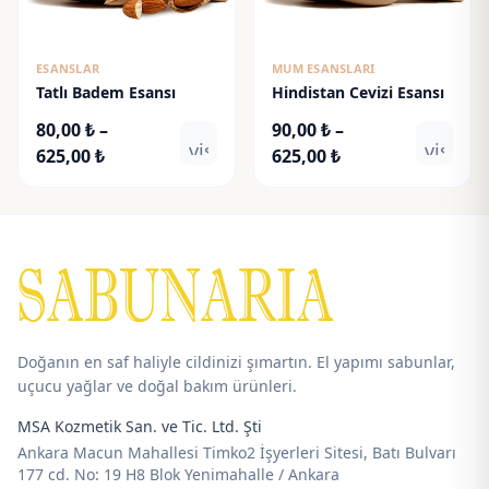
ESANSLAR
MUM ESANSLARI
Tatlı Badem Esansı
Hindistan Cevizi Esansı
80,00
₺
–
90,00
₺
–
visibility
visibili
Fiyat
Fiyat
625,00
₺
625,00
₺
aralığı:
aralığı:
80,00 ₺
90,00 ₺
-
-
625,00 ₺
625,00 ₺
Doğanın en saf haliyle cildinizi şımartın. El yapımı sabunlar,
uçucu yağlar ve doğal bakım ürünleri.
MSA Kozmetik San. ve Tic. Ltd. Şti
Ankara Macun Mahallesi Timko2 İşyerleri Sitesi, Batı Bulvarı
177 cd. No: 19 H8 Blok Yenimahalle / Ankara