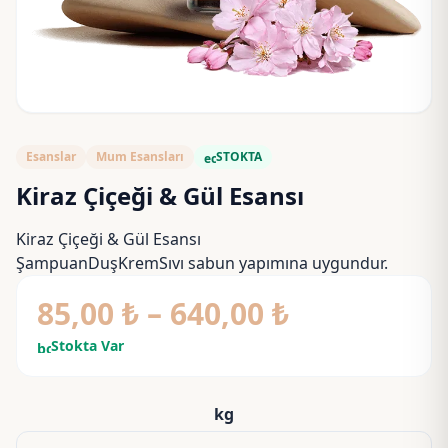
Esanslar
Mum Esansları
STOKTA
eco
Kiraz Çiçeği & Gül Esansı
Kiraz Çiçeği & Gül Esansı
ŞampuanDuşKremSıvı sabun yapımına uygundur.
Fiyat
85,00
₺
–
640,00
₺
aralığı:
Stokta Var
bolt
85,00 ₺
-
kg