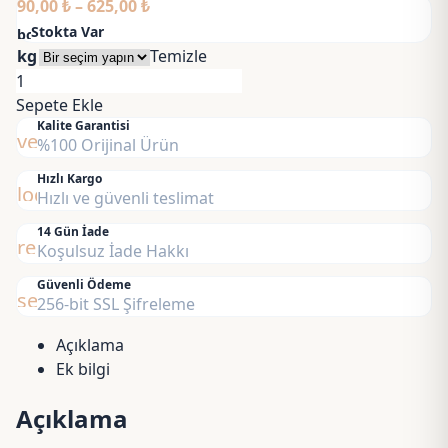
Fiyat
90,00
₺
–
625,00
₺
aralığı:
Stokta Var
bolt
90,00 ₺
kg
Temizle
-
Zeytin
625,00 ₺
Esansı
Sepete Ekle
adet
Kalite Garantisi
verified
%100 Orijinal Ürün
Hızlı Kargo
local_shipping
Hızlı ve güvenli teslimat
14 Gün İade
replay
Koşulsuz İade Hakkı
Güvenli Ödeme
security
256-bit SSL Şifreleme
Açıklama
Ek bilgi
Açıklama