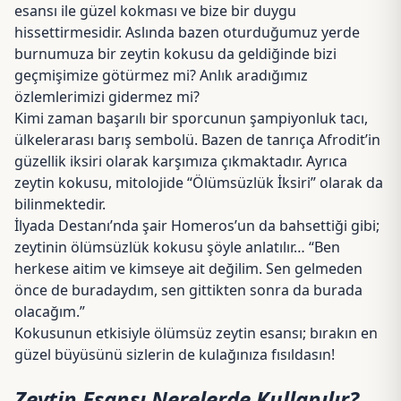
esansı ile güzel kokması ve bize bir duygu
hissettirmesidir. Aslında bazen oturduğumuz yerde
burnumuza bir zeytin kokusu da geldiğinde bizi
geçmişimize götürmez mi? Anlık aradığımız
özlemlerimizi gidermez mi?
Kimi zaman başarılı bir sporcunun şampiyonluk tacı,
ülkelerarası barış sembolü. Bazen de tanrıça Afrodit’in
güzellik iksiri olarak karşımıza çıkmaktadır. Ayrıca
zeytin kokusu, mitolojide “Ölümsüzlük İksiri” olarak da
bilinmektedir.
İlyada Destanı’nda şair Homeros’un da bahsettiği gibi;
zeytinin ölümsüzlük kokusu şöyle anlatılır… “Ben
herkese aitim ve kimseye ait değilim. Sen gelmeden
önce de buradaydım, sen gittikten sonra da burada
olacağım.”
Kokusunun etkisiyle ölümsüz zeytin esansı; bırakın en
güzel büyüsünü sizlerin de kulağınıza fısıldasın!
Zeytin Esansı Nerelerde Kullanılır?