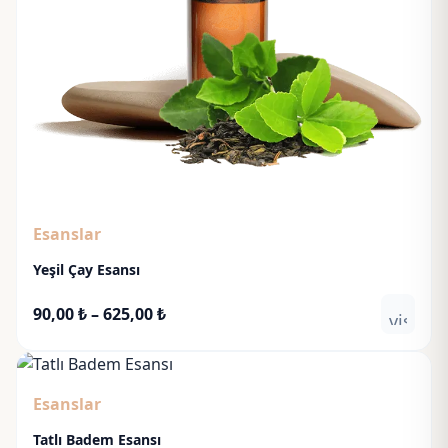
Esanslar
Yeşil Çay Esansı
Fiyat
90,00
₺
–
625,00
₺
visibili
aralığı:
90,00 ₺
-
Esanslar
625,00 ₺
Tatlı Badem Esansı