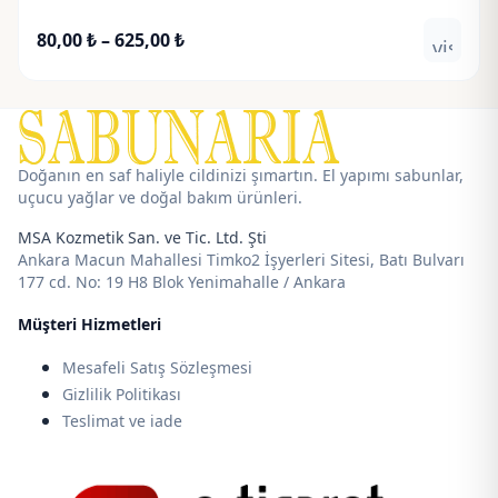
Fiyat
80,00
₺
–
625,00
₺
visibili
aralığı:
80,00 ₺
-
625,00 ₺
Doğanın en saf haliyle cildinizi şımartın. El yapımı sabunlar,
uçucu yağlar ve doğal bakım ürünleri.
MSA Kozmetik San. ve Tic. Ltd. Şti
Ankara Macun Mahallesi Timko2 İşyerleri Sitesi, Batı Bulvarı
177 cd. No: 19 H8 Blok Yenimahalle / Ankara
Müşteri Hizmetleri
Mesafeli Satış Sözleşmesi
Gizlilik Politikası
Teslimat ve iade