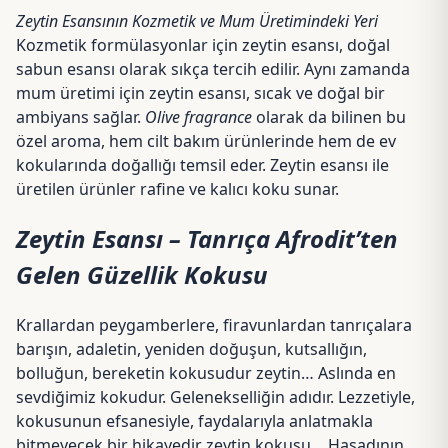
Zeytin Esansının Kozmetik ve Mum Üretimindeki Yeri
Kozmetik formülasyonlar için zeytin esansı, doğal
sabun esansı olarak sıkça tercih edilir. Aynı zamanda
mum üretimi için zeytin esansı, sıcak ve doğal bir
ambiyans sağlar.
Olive fragrance
olarak da bilinen bu
özel aroma, hem cilt bakım ürünlerinde hem de ev
kokularında doğallığı temsil eder. Zeytin esansı ile
üretilen ürünler rafine ve kalıcı koku sunar.
Zeytin Esansı – Tanrıça Afrodit’ten
Gelen Güzellik Kokusu
Krallardan peygamberlere, firavunlardan tanrıçalara
barışın, adaletin, yeniden doğuşun, kutsallığın,
bolluğun, bereketin kokusudur zeytin… Aslında en
sevdiğimiz kokudur. Gelenekselliğin adıdır. Lezzetiyle,
kokusunun efsanesiyle, faydalarıyla anlatmakla
bitmeyecek bir hikayedir zeytin kokusu… Hasadının