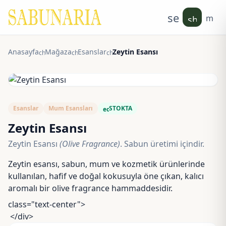
search
men
shoppin
Anasayfa
Mağaza
Esanslar
Zeytin Esansı
chevron_right
chevron_right
chevron_right
Esanslar
Mum Esansları
STOKTA
eco
Zeytin Esansı
Zeytin Esansı
(Olive Fragrance)
. Sabun üretimi içindir.
Zeytin esansı, sabun, mum ve kozmetik ürünlerinde
kullanılan, hafif ve doğal kokusuyla öne çıkan, kalıcı
aromalı bir olive fragrance hammaddesidir.
class="text-center">
</div>