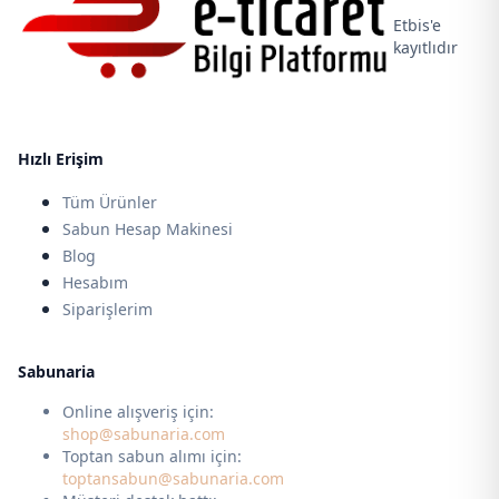
Etbis'e
kayıtlıdır
Hızlı Erişim
Tüm Ürünler
Sabun Hesap Makinesi
Blog
Hesabım
Siparişlerim
Sabunaria
Online alışveriş için:
shop@sabunaria.com
Toptan sabun alımı için:
toptansabun@sabunaria.com