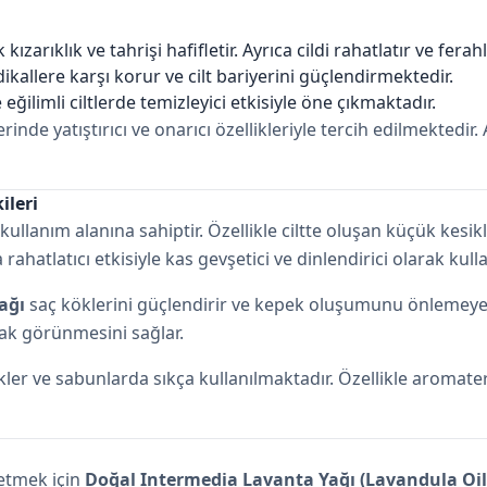
 kızarıklık ve tahrişi hafifletir. Ayrıca cildi rahatlatır ve ferahl
adikallere karşı korur ve cilt bariyerini güçlendirmektedir.
e eğilimli ciltlerde temizleyici etkisiyle öne çıkmaktadır.
erinde yatıştırıcı ve onarıcı özellikleriyle tercih edilmektedi
ileri
ullanım alanına sahiptir. Özellikle ciltte oluşan küçük kesikle
rahatlatıcı etkisiyle kas gevşetici ve dinlendirici olarak kull
ağı
saç köklerini güçlendirir ve kepek oluşumunu önlemeye y
arlak görünmesini sağlar.
ler ve sabunlarda sıkça kullanılmaktadır. Özellikle aromater
fetmek için
Doğal Intermedia Lavanta Yağı (Lavandula Oil