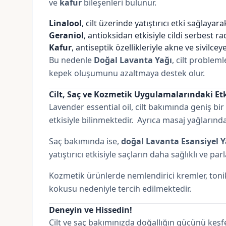
ve
kafur
bileşenleri bulunur.
Linalool
, cilt üzerinde yatıştırıcı etki sağlayarak
Geraniol
, antioksidan etkisiyle cildi serbest r
Kafur
, antiseptik özellikleriyle akne ve sivilcey
Bu nedenle
Doğal Lavanta Yağı
, cilt probleml
kepek oluşumunu azaltmaya destek olur.
Cilt, Saç ve Kozmetik Uygulamalarındaki Etk
Lavender essential oil, cilt bakımında geniş bir k
etkisiyle bilinmektedir. Ayrıca masaj yağlarında 
Saç bakımında ise,
doğal Lavanta Esansiyel Y
yatıştırıcı etkisiyle saçların daha sağlıklı ve p
Kozmetik ürünlerde nemlendirici kremler, tonik
kokusu nedeniyle tercih edilmektedir.
Deneyin ve Hissedin!
Cilt ve saç bakımınızda doğallığın gücünü keş