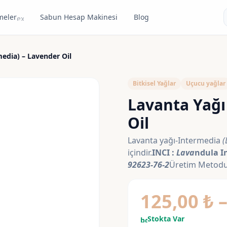
meler
Sabun Hesap Makinesi
Blog
expand_more
media) – Lavender Oil
Bitkisel Yağlar
Uçucu yağlar
Lavanta Yağı
Oil
Lavanta yağı-Intermedia
(
içindir.
INCI :
Lava
ndula I
92623-76-2
Üretim Metodu /
125,00
₺
Stokta Var
bolt