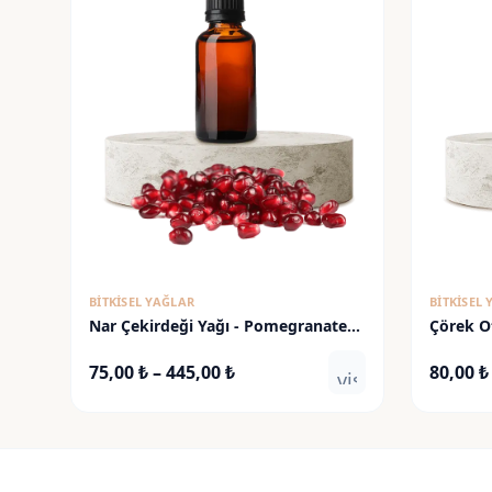
BITKISEL YAĞLAR
BITKISEL
Nar Çekirdeği Yağı - Pomegranate
Çörek Ot
Seed Oil
Fiyat
75,00
₺
–
445,00
₺
80,00
₺
visibility
aralığı:
75,00 ₺
-
445,00 ₺