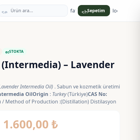
favorite
login
Sepetim
search
shopping_bag
STOKTA
eco
 (Intermedia) – Lavender
Lavender Intermedia Oil)
. Sabun ve kozmetik üretimi
ntermedia Oil
Origin
:
Turkey
(Türkiye)
CAS No:
 Method of Production :(Distillation) Distilasyon
Fiyat
–
1.600,00
₺
aralığı: