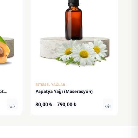
BITKISEL YAĞLAR
ot
Papatya Yağı (Maserasyon)
Fiyat
80,00
₺
–
790,00
₺
visibility
visibility
aralığı:
80,00 ₺
-
790,00 ₺