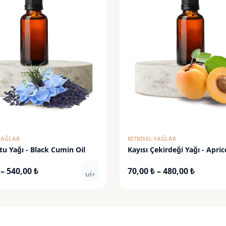
 YAĞLAR
BITKISEL YAĞLAR
u Yağı - Black Cumin Oil
Kayısı Çekirdeği Yağı - Apric
Kernel Oil
Fiyat
Fiyat
–
540,00
₺
70,00
₺
–
480,00
₺
visibility
aralığı:
aralığı:
80,00 ₺
70,00 ₺
-
-
540,00 ₺
480,00 ₺