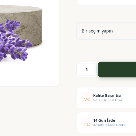
Lavanta
Yağı
(Intermedia)
-
Kalite Garantisi
verified
%100 Orijinal Ürün
Lavender
Oil
adet
14 Gün İade
replay
Koşulsuz İade Hakkı