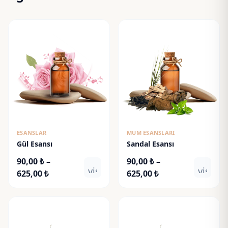
ESANSLAR
MUM ESANSLARI
Gül Esansı
Sandal Esansı
90,00
₺
–
90,00
₺
–
visibility
visibili
Fiyat
Fiyat
625,00
₺
625,00
₺
aralığı:
aralığı:
90,00 ₺
90,00 ₺
-
-
625,00 ₺
625,00 ₺