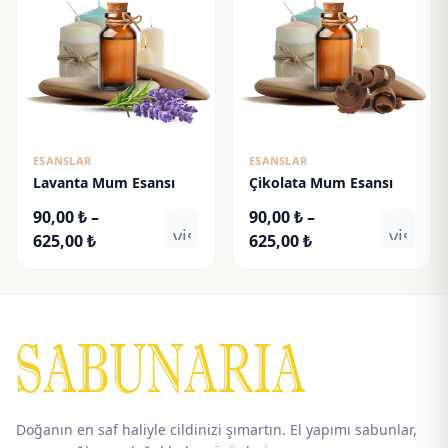
ESANSLAR
ESANSLAR
Lavanta Mum Esansı
Çikolata Mum Esansı
90,00
₺
–
90,00
₺
–
visibility
visibili
Fiyat
Fiyat
625,00
₺
625,00
₺
aralığı:
aralığı:
90,00 ₺
90,00 ₺
-
-
625,00 ₺
625,00 ₺
Doğanın en saf haliyle cildinizi şımartın. El yapımı sabunlar,