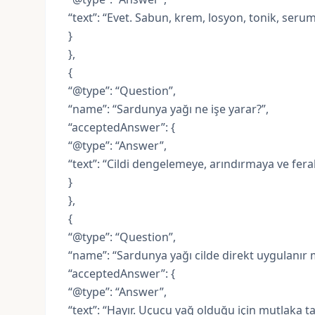
“text”: “Evet. Sabun, krem, losyon, tonik, ser
}
},
{
“@type”: “Question”,
“name”: “Sardunya yağı ne işe yarar?”,
“acceptedAnswer”: {
“@type”: “Answer”,
“text”: “Cildi dengelemeye, arındırmaya ve fera
}
},
{
“@type”: “Question”,
“name”: “Sardunya yağı cilde direkt uygulanır m
“acceptedAnswer”: {
“@type”: “Answer”,
“text”: “Hayır. Uçucu yağ olduğu için mutlaka taşı