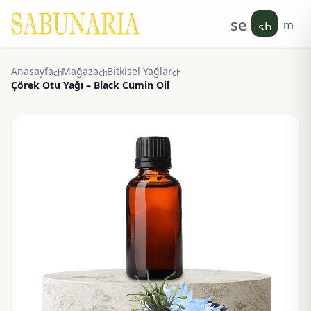
search
men
shoppin
Anasayfa
Mağaza
Bitkisel Yağlar
chevron_right
chevron_right
chevron_right
Çörek Otu Yağı – Black Cumin Oil