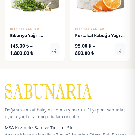
BITKISEL YAĞLAR
BITKISEL YAĞLAR
Biberiye Yağı -
Portakal Kabuğu Yağı -
Rosemary Oil
Orange Peel Oil
145,00
₺
–
95,00
₺
–
visibility
visibili
Fiyat
Fiyat
1.800,00
₺
890,00
₺
aralığı:
aralığı:
145,00 ₺
95,00 ₺
-
-
1.800,00 ₺
890,00 ₺
Doğanın en saf haliyle cildinizi şımartın. El yapımı sabunlar,
uçucu yağlar ve doğal bakım ürünleri.
MSA Kozmetik San. ve Tic. Ltd. Şti
Ankara Macun Mahallesi Timko2 İşyerleri Sitesi, Batı Bulvarı