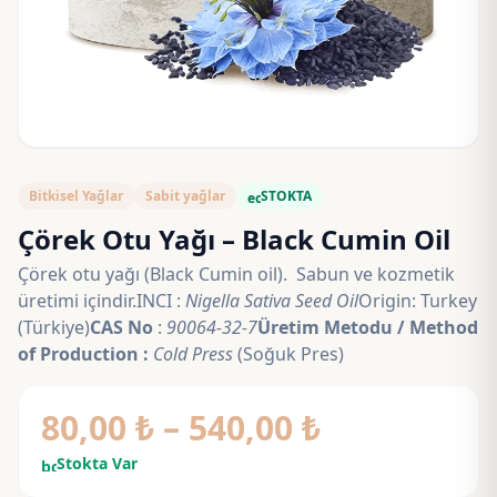
Bitkisel Yağlar
Sabit yağlar
STOKTA
eco
Çörek Otu Yağı – Black Cumin Oil
Çörek otu yağı (Black Cumin oil). Sabun ve kozmetik
üretimi içindir.INCI :
Nigella Sativa Seed Oil
Origin: Turkey
(Türkiye)
CAS No
:
90064-32-7
Üretim Metodu / Method
of Production :
Cold Press
(Soğuk Pres)
Fiyat
80,00
₺
–
540,00
₺
aralığı:
Stokta Var
bolt