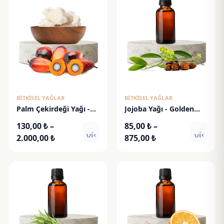
BITKISEL YAĞLAR
BITKISEL YAĞLAR
Palm Çekirdeği Yağı -
Jojoba Yağı - Golden
Palm Kernel Oil
Jojoba Oil
130,00
₺
–
85,00
₺
–
visibility
visibili
Fiyat
Fiyat
2.000,00
₺
875,00
₺
aralığı:
aralığı:
130,00 ₺
85,00 ₺
-
-
2.000,00 ₺
875,00 ₺