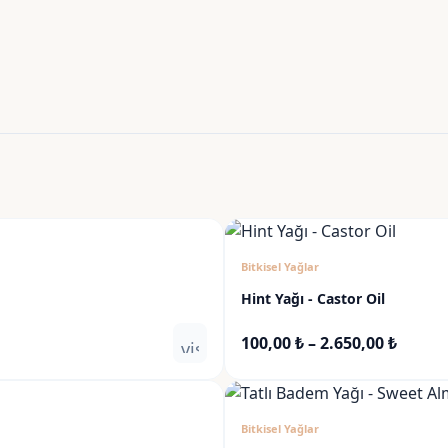
Bitkisel Yağlar
Hint Yağı - Castor Oil
Fiyat
100,00
₺
–
2.650,00
₺
visibility
aralığı
100,00
-
Bitkisel Yağlar
2.650,