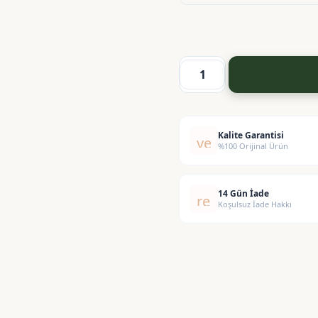
Vanilya
Yağı
adet
Kalite Garantisi
verified
%100 Orijinal Ürün
14 Gün İade
replay
Koşulsuz İade Hakkı