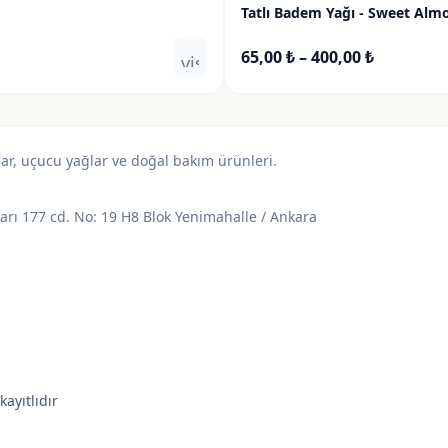
Tatlı Badem Yağı - Sweet Alm
Fiyat
65,00
₺
–
400,00
₺
visibility
aralığı:
65,00 ₺
-
400,00 ₺
lar, uçucu yağlar ve doğal bakım ürünleri.
varı 177 cd. No: 19 H8 Blok Yenimahalle / Ankara
kayıtlıdır