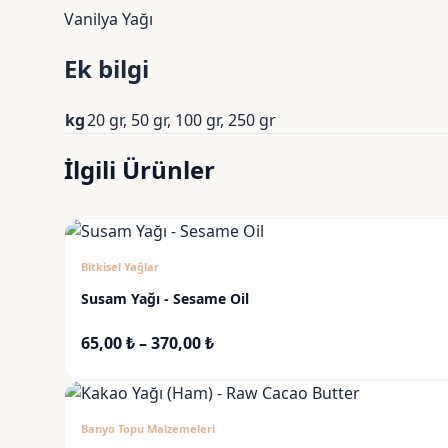
Vanilya Yağı
Ek bilgi
kg
20 gr, 50 gr, 100 gr, 250 gr
İlgili Ürünler
Bitkisel Yağlar
Susam Yağı - Sesame Oil
Fiyat
65,00
₺
–
370,00
₺
aralığı:
65,00 ₺
-
Banyo Topu Malzemeleri
370,00 ₺