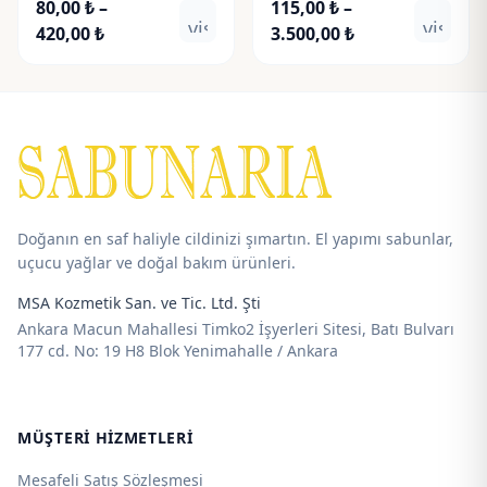
80,00
₺
–
115,00
₺
–
visibility
visibili
Fiyat
Fiyat
420,00
₺
3.500,00
₺
aralığı:
aralığı:
80,00 ₺
115,00 ₺
-
-
420,00 ₺
3.500,00 ₺
Doğanın en saf haliyle cildinizi şımartın. El yapımı sabunlar,
uçucu yağlar ve doğal bakım ürünleri.
MSA Kozmetik San. ve Tic. Ltd. Şti
Ankara Macun Mahallesi Timko2 İşyerleri Sitesi, Batı Bulvarı
177 cd. No: 19 H8 Blok Yenimahalle / Ankara
MÜŞTERI HIZMETLERI
Mesafeli Satış Sözleşmesi