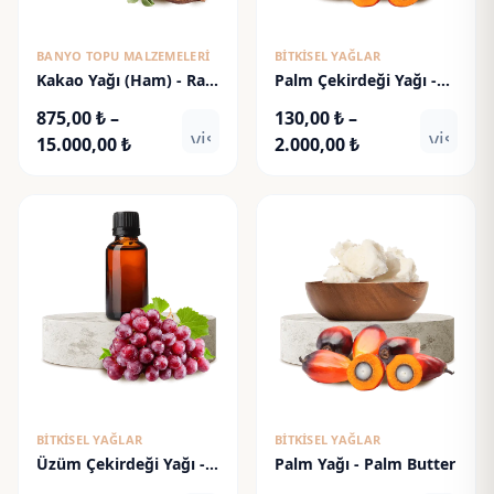
BANYO TOPU MALZEMELERI
BITKISEL YAĞLAR
Kakao Yağı (Ham) - Raw
Palm Çekirdeği Yağı -
Cacao Butter
Palm Kernel Oil
875,00
₺
–
130,00
₺
–
visibility
visibili
Fiyat
Fiyat
15.000,00
₺
2.000,00
₺
aralığı:
aralığı:
875,00 ₺
130,00 ₺
-
-
15.000,00 ₺
2.000,00 ₺
BITKISEL YAĞLAR
BITKISEL YAĞLAR
Üzüm Çekirdeği Yağı -
Palm Yağı - Palm Butter
Grape Seed Oil