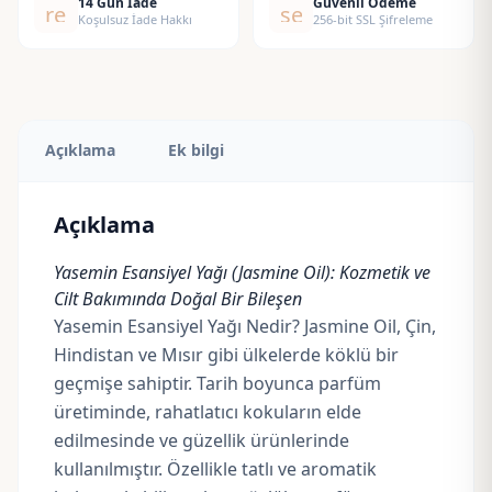
14 Gün İade
Güvenli Ödeme
replay
security
Koşulsuz İade Hakkı
256-bit SSL Şifreleme
Açıklama
Ek bilgi
Açıklama
Yasemin Esansiyel Yağı (Jasmine Oil): Kozmetik ve
Cilt Bakımında Doğal Bir Bileşen
Yasemin Esansiyel Yağı Nedir? Jasmine Oil, Çin,
Hindistan ve Mısır gibi ülkelerde köklü bir
geçmişe sahiptir. Tarih boyunca parfüm
üretiminde, rahatlatıcı kokuların elde
edilmesinde ve güzellik ürünlerinde
kullanılmıştır. Özellikle tatlı ve aromatik