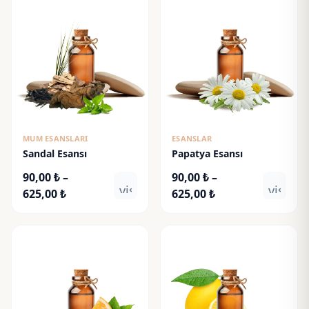
MUM ESANSLARI
ESANSLAR
Sandal Esansı
Papatya Esansı
90,00
₺
–
90,00
₺
–
visibility
visibili
Fiyat
Fiyat
625,00
₺
625,00
₺
aralığı:
aralığı:
90,00 ₺
90,00 ₺
-
-
625,00 ₺
625,00 ₺