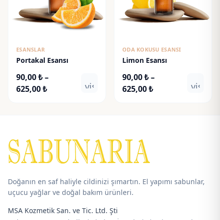
ESANSLAR
ODA KOKUSU ESANSI
Portakal Esansı
Limon Esansı
90,00
₺
–
90,00
₺
–
visibility
visibili
Fiyat
Fiyat
625,00
₺
625,00
₺
aralığı:
aralığı:
90,00 ₺
90,00 ₺
-
-
625,00 ₺
625,00 ₺
Doğanın en saf haliyle cildinizi şımartın. El yapımı sabunlar,
uçucu yağlar ve doğal bakım ürünleri.
MSA Kozmetik San. ve Tic. Ltd. Şti