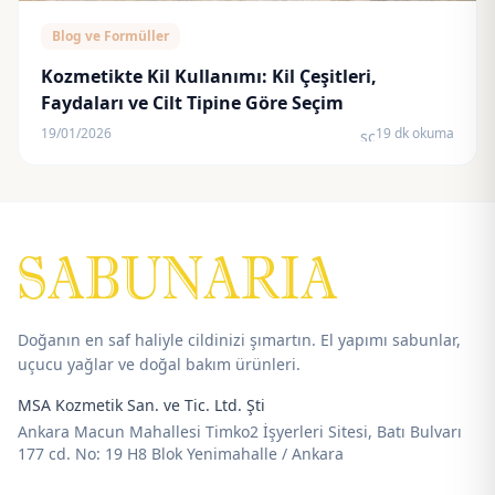
Blog ve Formüller
Kozmetikte Kil Kullanımı: Kil Çeşitleri,
Faydaları ve Cilt Tipine Göre Seçim
19/01/2026
19 dk okuma
schedule
Doğanın en saf haliyle cildinizi şımartın. El yapımı sabunlar,
uçucu yağlar ve doğal bakım ürünleri.
MSA Kozmetik San. ve Tic. Ltd. Şti
Ankara Macun Mahallesi Timko2 İşyerleri Sitesi, Batı Bulvarı
177 cd. No: 19 H8 Blok Yenimahalle / Ankara