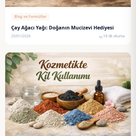
Blog ve Formüller
Çay Ağacı Yağı: Doğanın Mucizevi Hediyesi
20/01/2026
18 dk okuma
schedule