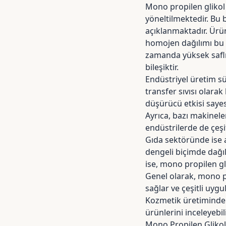
Mono propilen glikol n
yöneltilmektedir. Bu 
açıklanmaktadır. Ürü
homojen dağılımı bu 
zamanda yüksek saflık
bileşiktir.
Endüstriyel üretim sü
transfer sıvısı olara
düşürücü etkisi sayes
Ayrıca, bazı makinele
endüstrilerde de çeşi
Gıda sektöründe ise a
dengeli biçimde dağı
ise, mono propilen gl
Genel olarak, mono pr
sağlar ve çeşitli uygu
Kozmetik üretiminde 
ürünlerini
inceleyebili
Mono Propilen Glikol