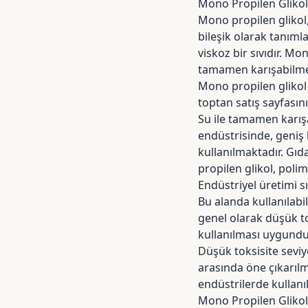
Mono Propilen Glikol
Mono propilen glikol
bileşik olarak tanıml
viskoz bir sıvıdır. M
tamamen karışabilme
Mono propilen glikol 
toptan
satış sayfasını
Su ile tamamen karışa
endüstrisinde, geniş 
kullanılmaktadır. Gıd
propilen glikol, poli
Endüstriyel üretimi s
Bu alanda kullanılabil
genel olarak düşük t
kullanılması uygundu
Düşük toksisite seviy
arasında öne çıkarılm
endüstrilerde kullanı
Mono Propilen Glikol