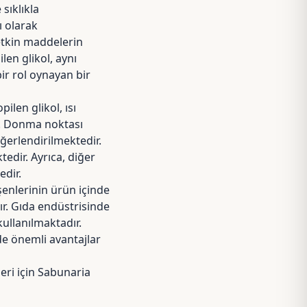
sıklıkla
ı olarak
etkin maddelerin
en glikol, aynı
ir rol oynayan bir
len glikol, ısı
r. Donma noktası
ğerlendirilmektedir.
edir. Ayrıca, diğer
edir.
şenlerinin ürün içinde
r. Gıda endüstrisinde
kullanılmaktadır.
de önemli avantajlar
ri için Sabunaria