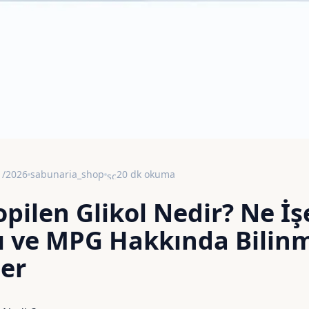
1/2026
sabunaria_shop
20 dk okuma
schedule
pilen Glikol Nedir? Ne İşe
ı ve MPG Hakkında Bilin
er