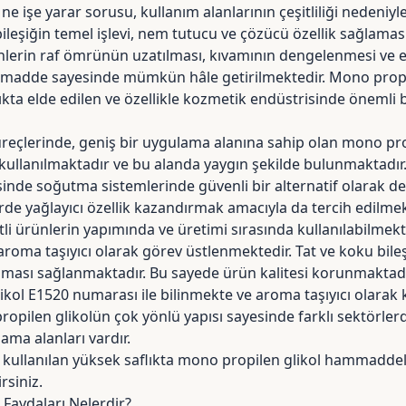
e işe yarar sorusu, kullanım alanlarının çeşitliliği nedeniyle 
bileşiğin temel işlevi, nem tutucu ve çözücü özellik sağlamas
nlerin raf ömrünün uzatılması, kıvamının dengelenmesi ve 
madde sayesinde mümkün hâle getirilmektedir. Mono propil
ta elde edilen ve özellikle kozmetik endüstrisinde önemli b
reçlerinde, geniş bir uygulama alanına sahip olan mono propi
k kullanılmaktadır ve bu alanda yaygın şekilde bulunmaktadı
inde soğutma sistemlerinde güvenli bir alternatif olarak de
rde yağlayıcı özellik kazandırmak amacıyla da tercih edilmekt
tli ürünlerin yapımında ve üretimi sırasında kullanılabilmekt
roma taşıyıcı olarak görev üstlenmektedir. Tat ve koku bile
lması sağlanmaktadır. Bu sayede ürün kalitesi korunmaktadı
ikol E1520 numarası ile bilinmekte ve aroma taşıyıcı olarak 
opilen glikolün çok yönlü yapısı sayesinde farklı sektörler
lama alanları vardır.
kullanılan yüksek saflıkta mono propilen glikol hammaddele
rsiniz.
 Faydaları Nelerdir?