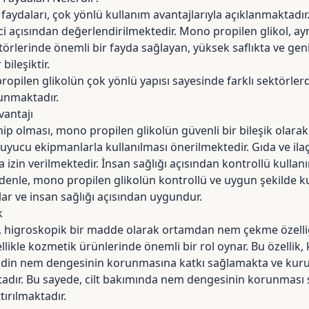
faydaları, çok yönlü kullanım avantajlarıyla açıklanmaktadı
ci açısından değerlendirilmektedir. Mono propilen glikol, ay
örlerinde önemli bir fayda sağlayan, yüksek saflıkta ve geni
bileşiktir.
opilen glikolün çok yönlü yapısı sayesinde farklı sektörler
sunmaktadır.
vantajı
ip olması, mono propilen glikolün güvenli bir bileşik olarak 
yucu ekipmanlarla kullanılması önerilmektedir. Gıda ve ilaç
 izin verilmektedir. İnsan sağlığı açısından kontrollü kulla
denle, mono propilen glikolün kontrollü ve uygun şekilde ku
lar ve insan sağlığı açısından uygundur.
k
, higroskopik bir madde olarak ortamdan nem çekme özelliğ
llikle kozmetik ürünlerinde önemli bir rol oynar. Bu özellik, 
ildin nem dengesinin korunmasına katkı sağlamakta ve kur
tadır. Bu sayede, cilt bakımında nem dengesinin korunması
tırılmaktadır.