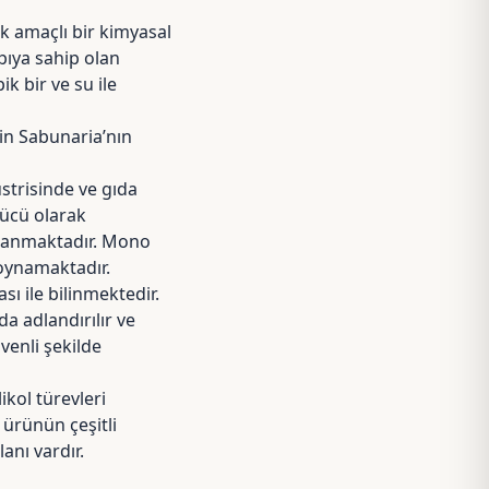
k amaçlı bir kimyasal
pıya sahip olan
k bir ve su ile
in Sabunaria’nın
strisinde ve gıda
zücü olarak
stlanmaktadır. Mono
 oynamaktadır.
ı ile bilinmektedir.
da adlandırılır ve
venli şekilde
kol türevleri
 ürünün çeşitli
anı vardır.