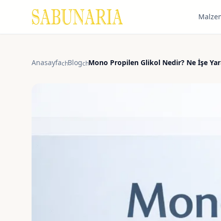
Malze
Anasayfa
Blog
Mono Propilen Glikol Nedir? Ne İşe Ya
chevron_right
chevron_right