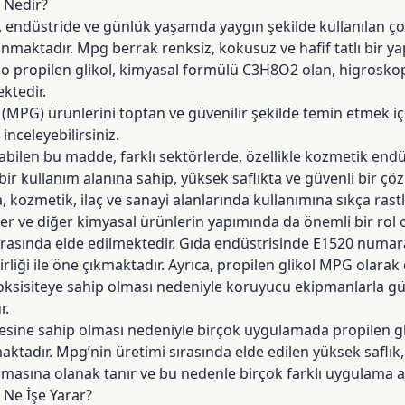
 Nedir?
, endüstride ve günlük yaşamda yaygın şekilde kullanılan ço
anmaktadır. Mpg berrak renksiz, kokusuz ve hafif tatlı bir ya
ono propilen glikol, kimyasal formülü C3H8O2 olan, higroskopi
ktedir.
(MPG) ürünlerini toptan ve güvenilir şekilde temin etmek iç
inceleyebilirsiniz.
bilen bu madde, farklı sektörlerde, özellikle kozmetik endü
bir kullanım alanına sahip, yüksek saflıkta ve güvenli bir çö
a, kozmetik, ilaç ve sanayi alanlarında kullanımına sıkça ra
mer ve diğer kimyasal ürünlerin yapımında da önemli bir rol
ırasında elde edilmektedir. Gıda endüstrisinde E1520 numaras
irliği ile öne çıkmaktadır. Ayrıca, propilen glikol MPG olarak 
oksisiteye sahip olması nedeniyle koruyucu ekipmanlarla gü
r.
esine sahip olması nedeniyle birçok uygulamada propilen gli
aktadır. Mpg’nin üretimi sırasında elde edilen yüksek saflık,
lmasına olanak tanır ve bu nedenle birçok farklı uygulama al
 Ne İşe Yarar?