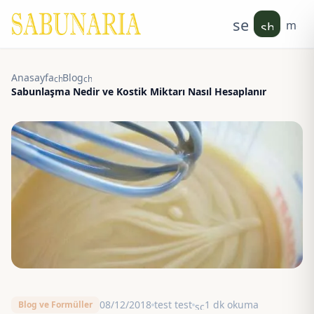
search
men
shoppin
Anasayfa
Blog
chevron_right
chevron_right
Sabunlaşma Nedir ve Kostik Miktarı Nasıl Hesaplanır
08/12/2018
test test
1 dk okuma
Blog ve Formüller
schedule