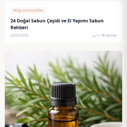
Blog ve Formüller
24 Doğal Sabun Çeşidi ve El Yapımı Sabun
Rehberi
02/08/2026
11 dk okuma
schedule