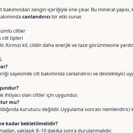
t bakımından zengin içeriğiyle öne çıkar. Bu mineral yapısı, k
 bakımında
canlandırıcı
bir etki sunar.
mlü ciltler
cilt tipleri
dir. Kırmızı kil, cildin daha enerjik ve taze görünmesine yar
S
rar?
içeriği sayesinde cilt bakımında canlandırıcı ve destekleyici 
ygundur?
k ihtiyacı olan ciltler için uygundur.
rutur mu?
ldığında kurutucu değildir. Uygulama sonrası nemlendirici 
ne kadar bekletilmelidir?
adan, yaklaşık 8–10 dakika sonra durulanmalıdır.