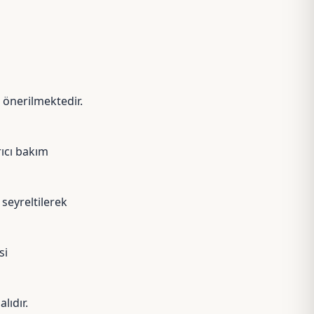
ı önerilmektedir.
rıcı bakım
 seyreltilerek
si
lıdır.