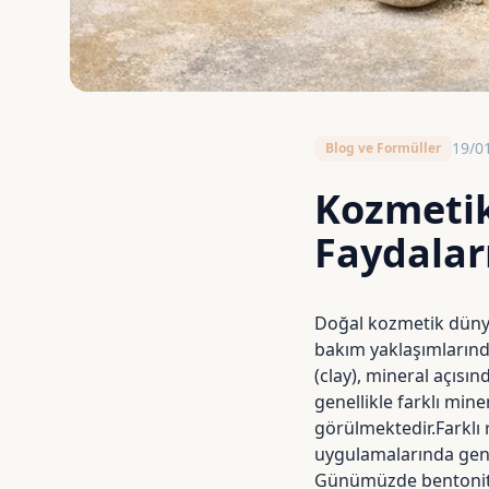
19/0
Blog ve Formüller
Kozmetikt
Faydaları
Doğal kozmetik dün
bakım yaklaşımlarında
(clay), mineral açısı
genellikle farklı mine
görülmektedir.Farklı 
uygulamalarında geni
Günümüzde bentonit, k