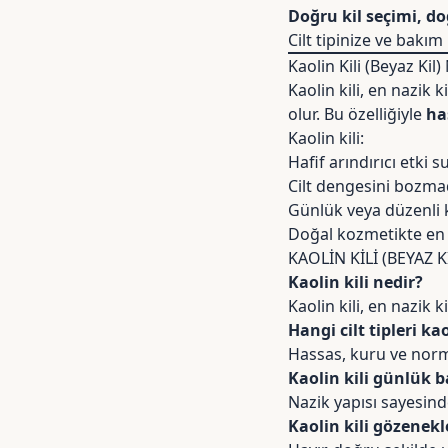
Doğru kil seçimi, d
Cilt tipinize ve bakı
Kaolin Kili (Beyaz Kil)
Kaolin kili
, en nazik k
olur. Bu özelliğiyle
ha
Kaolin kili:
Hafif arındırıcı etki 
Cilt dengesini bozm
Günlük veya düzenli 
Doğal kozmetikte en ço
KAOLİN KİLİ (BEYAZ Kİ
Kaolin kili nedir?
Kaolin kili, en nazik k
Hangi cilt tipleri kao
Hassas, kuru ve normal
Kaolin kili günlük 
Nazik yapısı sayesin
Kaolin kili gözenekl