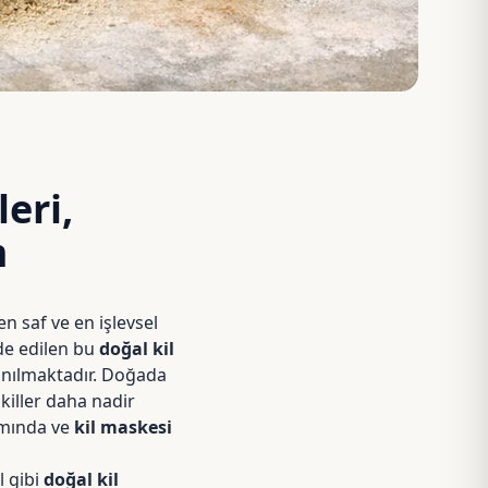
eri,
m
 en saf ve en işlevsel
de edilen bu
doğal kil
lanılmaktadır. Doğada
 killer daha nadir
kımında ve
kil maskesi
l gibi
doğal kil