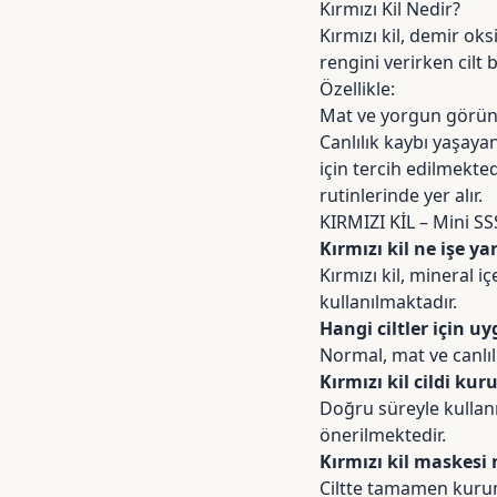
Kırmızı Kil Nedir?
Kırmızı kil
, demir oksi
rengini verirken cilt
Özellikle:
Mat ve yorgun görünü
Canlılık kaybı yaşayan 
için tercih edilmekte
rutinlerinde yer alır.
KIRMIZI KİL – Mini SS
Kırmızı kil ne işe ya
Kırmızı kil, mineral 
kullanılmaktadır.
Hangi ciltler için u
Normal, mat ve canlılı
Kırmızı kil cildi ku
Doğru süreyle kullanı
önerilmektedir.
Kırmızı kil maskesi 
Ciltte tamamen kurum