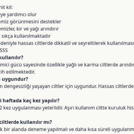
t kil:
ye yardımcı olur
emiz görünmesini destekler
mizler, kir ve yağı arındırır
 sıkça kullanılmaktadır
eniyle hassas ciltlerde dikkatli ve seyreltilerek kullanılmas
 SSS
kullanılır?
emici gücü sayesinde özellikle yağlı ve karma ciltlerde arındı
ih edilmektedir.
çin uygundur?
 dengesizliği yaşayan ciltler için uygundur. Hassas ciltlerde
 haftada kaç kez yapılır?
 kez uygulanması yeterlidir. Aşırı kullanım ciltte kuruluk his
iltlerde kullanılır mı?
k bir alanda deneme yapılmalı ve daha kısa süreli uygulanma