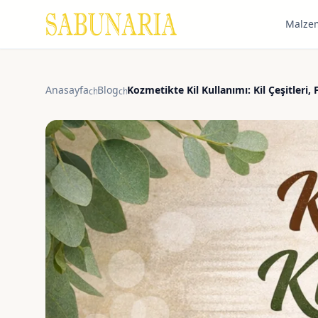
Malze
Anasayfa
Blog
Kozmetikte Kil Kullanımı: Kil Çeşitleri,
chevron_right
chevron_right