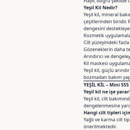
Hayır, doğru şekilde 
Yeşil Kil Nedir?
Yeşil kil, mineral bak
çeşitlerinden biridir.
dengesini destekleyen
Kozmetik uygulamalard
Cilt yüzeyindeki fazl
Gözeneklerin daha te
Arındırıcı ve dengele
Kil maskesi uygulama
Yeşil kil, güçlü arınd
bozmadan bakım yapıl
YEŞİL KİL – Mini SSS
Yeşil kil ne işe yarar
Yeşil kil
, cilt bakımın
dengelenmesine yardı
Hangi cilt tipleri i
Yağlı ve karma cilt ti
önerilmektedir.