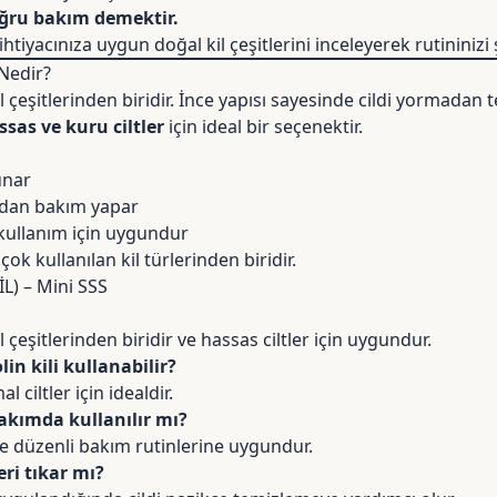
oğru bakım demektir.
m ihtiyacınıza uygun
doğal kil çeşitlerini
inceleyerek rutininizi 
 Nedir?
il çeşitlerinden biridir. İnce yapısı sayesinde cildi yormada
ssas ve kuru ciltler
için ideal bir seçenektir.
sunar
adan bakım yapar
kullanım için uygundur
k kullanılan kil türlerinden biridir.
L) – Mini SSS
il çeşitlerinden biridir ve hassas ciltler için uygundur.
lin kili kullanabilir?
 ciltler için idealdir.
bakımda kullanılır mı?
de düzenli bakım rutinlerine uygundur.
eri tıkar mı?