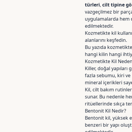
türleri
,
cilt tipine g
vazgeçilmez bir parça
uygulamalarda hem
edilmektedir.
Kozmetikte kil kulla
alanlarını keşfedin.
Bu yazıda kozmetikte k
hangi kilin hangi iht
Kozmetikte Kil Nede
Killer, doğal yapıları
fazla sebumu, kiri ve
mineral içerikleri sa
Kil, cilt bakım rutinl
sunar. Bu nedenle h
ritüellerinde sıkça te
Bentonit Kil Nedir?
Bentonit kil,
yüksek em
benzeri bir yapı oluşt
edilmektedir.