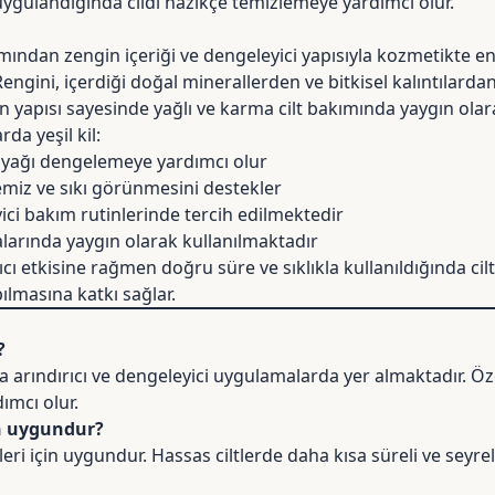
uygulandığında cildi nazikçe temizlemeye yardımcı olur.
ımından zengin içeriği ve dengeleyici yapısıyla kozmetikte en 
 Rengini, içerdiği doğal minerallerden ve bitkisel kalıntılardan
 yapısı sayesinde yağlı ve karma cilt bakımında yaygın olar
a yeşil kil:
a yağı dengelemeye yardımcı olur
miz ve sıkı görünmesini destekler
yici bakım rutinlerinde tercih edilmektedir
larında yaygın olarak kullanılmaktadır
ırıcı etkisine rağmen doğru süre ve sıklıkla kullanıldığında ci
masına katkı sağlar.
?
da arındırıcı ve dengeleyici uygulamalarda yer almaktadır. Ö
mcı olur.
çin uygundur?
pleri için uygundur. Hassas ciltlerde daha kısa süreli ve seyre