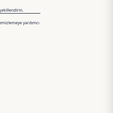
şekillendirin.
n temizlemeye yardımcı