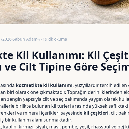
1/2026
Sabun Adam
19 dk okuma
schedule
e Kil Kullanımı: Kil Çeşitl
 ve Cilt Tipine Göre Seçi
yasında
kozmetikte kil kullanımı
, yüzyıllardır tercih edilen
n biri olarak öne çıkmaktadır. Toprağın derinliklerinden el
ndan zengin yapısıyla cilt ve saç bakımında yaygın olarak kul
rallerle birlikte bulunan kil türleri arasında yüksek saflıktaki
renkleri ve mineral içerikleri sayesinde
kil çeşitleri
, cilt ba
ş bir kullanım alanı sunmaktadır.
aolin, kırmızı, siyah, mavi, pembe, yeşil, rhassoul ve bej ki