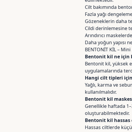
Cilt bakımında bentoni
Fazla yağı dengeleme
Gözeneklerin daha t
Cildi derinlemesine te
Arındırıcı maskelerde
Daha yoğun yapısı ned
BENTONİT KİL – Mini
Bentonit kil ne için 
Bentonit kil, yüksek 
uygulamalarında terc
Hangi cilt tipleri i
Yağlı, karma ve sebum
kullanılmalıdır.
Bentonit kil maskesi
Genellikle haftada 1–2
oluşturabilmektedir.
Bentonit kil hassas c
Hassas ciltlerde küçü