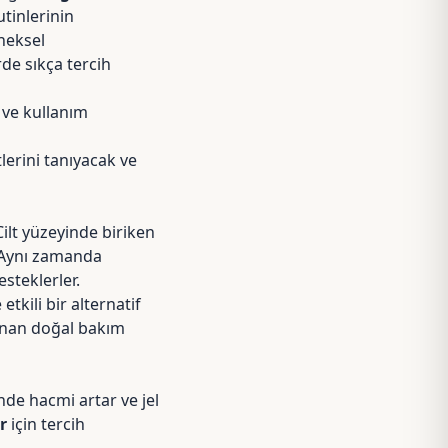
utinlerinin
neksel
de sıkça tercih
i
ve kullanım
tlerini tanıyacak ve
 Cilt yüzeyinde biriken
. Aynı zamanda
steklerler.
tkili bir alternatif
anan doğal bakım
nde hacmi artar ve jel
r
için tercih