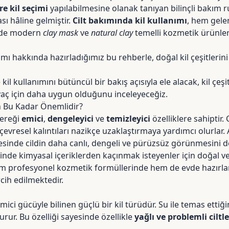
öre kil seçimi
yapılabilmesine olanak tanıyan bilinçli bakım r
sı hâline gelmiştir.
Cilt bakımında kil kullanımı
, hem gele
 de modern
clay mask
ve
natural clay
temelli kozmetik ürünler
nımı hakkında hazırladığımız bu rehberle,
doğal kil çeşitlerin
il kullanımını bütüncül bir bakış açısıyla ele alacak, kil çeşi
iyaç için daha uygun olduğunu inceleyeceğiz.
n Bu Kadar Önemlidir?
 gereği
emici
,
dengeleyici
ve
temizleyici
özelliklere sahiptir.
 çevresel kalıntıları nazikçe uzaklaştırmaya yardımcı olurlar
yesinde cildin daha canlı, dengeli ve pürüzsüz görünmesini de
erinde kimyasal içeriklerden kaçınmak isteyenler için doğal ve e
em profesyonel kozmetik formüllerinde hem de evde hazırl
rcih edilmektedir.
ici gücüyle bilinen güçlü bir kil türüdür. Su ile temas ettiği
urur. Bu özelliği sayesinde özellikle
yağlı ve problemli ciltle