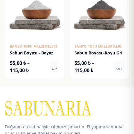
BANYO TOPU MALZEMELERI
BANYO TOPU MALZEMELERI
Sabun Boyası - Beyaz
Sabun Boyası -Koyu Gri
55,00
₺
–
55,00
₺
–
visibility
visibili
Fiyat
Fiyat
115,00
₺
115,00
₺
aralığı:
aralığı:
55,00 ₺
55,00 ₺
-
-
115,00 ₺
115,00 ₺
Doğanın en saf haliyle cildinizi şımartın. El yapımı sabunlar,
uçucu yağlar ve doğal bakım ürünleri.