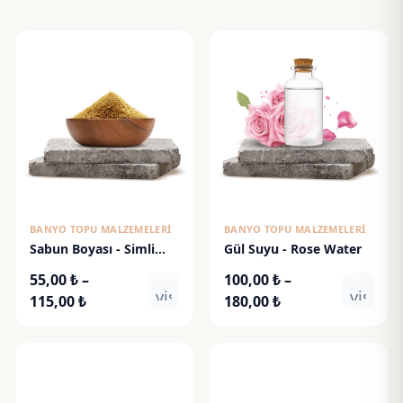
BANYO TOPU MALZEMELERI
BANYO TOPU MALZEMELERI
Sabun Boyası - Simli
Gül Suyu - Rose Water
Altın
55,00
₺
–
100,00
₺
–
visibility
visibili
Fiyat
Fiyat
115,00
₺
180,00
₺
aralığı:
aralığı:
55,00 ₺
100,00 ₺
-
-
115,00 ₺
180,00 ₺