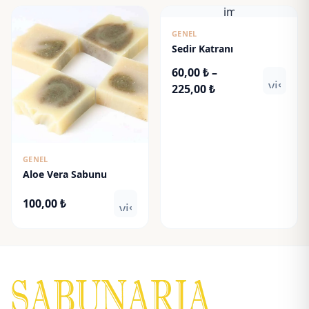
image
GENEL
Sedir Katranı
60,00
₺
–
visibili
Fiyat
225,00
₺
aralığı:
60,00 ₺
-
225,00 ₺
GENEL
Aloe Vera Sabunu
100,00
₺
visibility