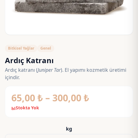
Bitkisel Yağlar
Genel
Ardıç Katranı
Ardıç katranı (
Juniper Tar
). El yapımı kozmetik üretimi
içindir.
Fiyat
65,00
₺
–
300,00
₺
aralığı:
Stokta Yok
block
65,00 ₺
-
kg