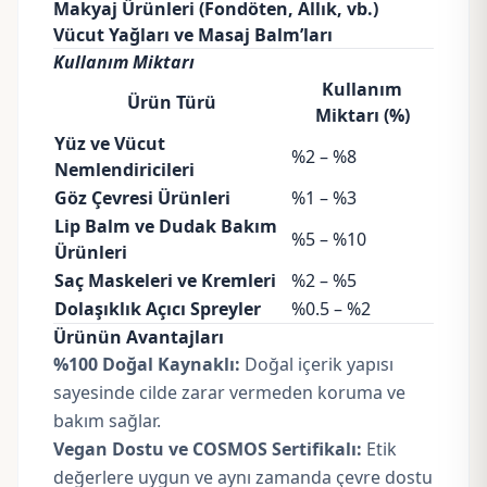
Makyaj Ürünleri (Fondöten, Allık, vb.)
Vücut Yağları ve Masaj Balm’ları
Kullanım Miktarı
Kullanım
Ürün Türü
Miktarı (%)
Yüz ve Vücut
%2 – %8
Nemlendiricileri
Göz Çevresi Ürünleri
%1 – %3
Lip Balm ve Dudak Bakım
%5 – %10
Ürünleri
Saç Maskeleri ve Kremleri
%2 – %5
Dolaşıklık Açıcı Spreyler
%0.5 – %2
Ürünün Avantajları
%100 Doğal Kaynaklı:
Doğal içerik yapısı
sayesinde cilde zarar vermeden koruma ve
bakım sağlar.
Vegan Dostu ve COSMOS Sertifikalı:
Etik
değerlere uygun ve aynı zamanda çevre dostu