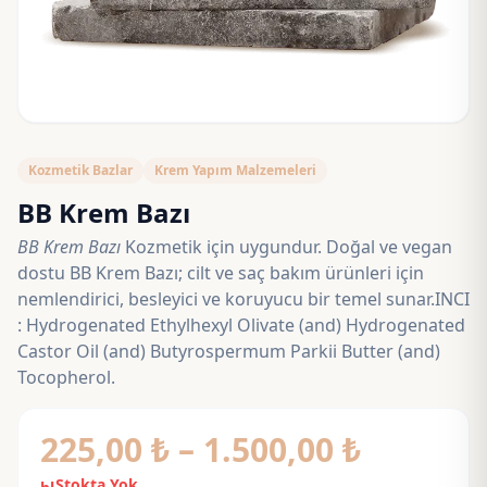
Kozmetik Bazlar
Krem Yapım Malzemeleri
BB Krem Bazı
BB Krem Bazı
Kozmetik için uygundur. Doğal ve vegan
dostu BB Krem Bazı; cilt ve saç bakım ürünleri için
nemlendirici, besleyici ve koruyucu bir temel sunar.INCI
: Hydrogenated Ethylhexyl Olivate (and) Hydrogenated
Castor Oil (and) Butyrospermum Parkii Butter (and)
Tocopherol.
Fiyat
225,00
₺
–
1.500,00
₺
Stokta Yok