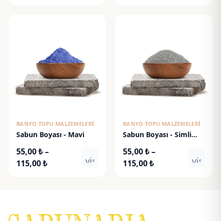
aralığı:
aralığı:
55,00 ₺
125,00 ₺
-
-
115,00 ₺
220,00 ₺
BANYO TOPU MALZEMELERI
BANYO TOPU MALZEMELERI
Sabun Boyası - Mavi
Sabun Boyası - Simli
Gümüş
55,00
₺
–
55,00
₺
–
visibility
visibili
Fiyat
Fiyat
115,00
₺
115,00
₺
aralığı:
aralığı:
55,00 ₺
55,00 ₺
-
-
115,00 ₺
115,00 ₺