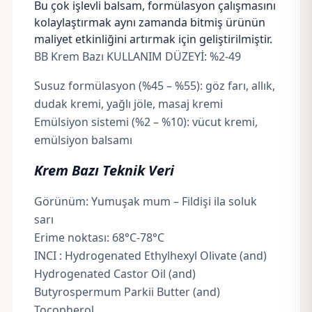
Bu çok işlevli balsam, formülasyon çalışmasını
kolaylaştırmak aynı zamanda bitmiş ürünün
maliyet etkinliğini artırmak için geliştirilmiştir.
BB Krem Bazı KULLANIM DÜZEYİ: %2-49
Susuz formülasyon (%45 – %55): göz farı, allık,
dudak kremi, yağlı jöle, masaj kremi
Emülsiyon sistemi (%2 – %10):
vücut kremi
,
emülsiyon balsamı
Krem Bazı Teknik Veri
Görünüm: Yumuşak mum – Fildişi ila soluk
sarı
Erime noktası: 68°C-78°C
INCI :
Hydrogenated Ethylhexyl Olivate (and)
Hydrogenated Castor Oil (and)
Butyrospermum Parkii Butter (and)
Tocopherol