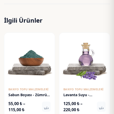
İlgili Ürünler
BANYO TOPU MALZEMELERI
BANYO TOPU MALZEMELERI
Sabun Boyası - Zümrüt
Lavanta Suyu -
Yeşili
Lavender Water
55,00
₺
–
125,00
₺
–
visibility
visibili
Fiyat
Fiyat
115,00
₺
220,00
₺