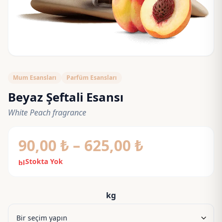
Mum Esansları
Parfüm Esansları
Beyaz Şeftali Esansı
White Peach fragrance
Fiyat
90,00
₺
–
625,00
₺
aralığı:
Stokta Yok
block
90,00 ₺
-
kg
625,00 ₺