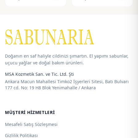
aralığı:
aralığı:
100,00 ₺
80,00 ₺
-
-
690,00 ₺
550,00 ₺
Doğanın en saf haliyle cildinizi şımartın. El yapımı sabunlar,
uçucu yağlar ve doğal bakım ürünleri.
MSA Kozmetik San. ve Tic. Ltd. Şti
Ankara Macun Mahallesi Timko2 İşyerleri Sitesi, Batı Bulvarı
177 cd. No: 19 H8 Blok Yenimahalle / Ankara
MÜŞTERI HIZMETLERI
Mesafeli Satış Sözleşmesi
Gizlilik Politikası