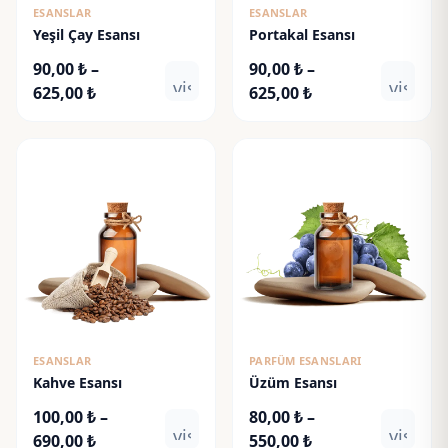
ESANSLAR
ESANSLAR
Yeşil Çay Esansı
Portakal Esansı
90,00
₺
–
90,00
₺
–
visibility
visibili
Fiyat
Fiyat
625,00
₺
625,00
₺
aralığı:
aralığı:
90,00 ₺
90,00 ₺
-
-
625,00 ₺
625,00 ₺
ESANSLAR
PARFÜM ESANSLARI
Kahve Esansı
Üzüm Esansı
100,00
₺
–
80,00
₺
–
visibility
visibili
Fiyat
Fiyat
690,00
₺
550,00
₺