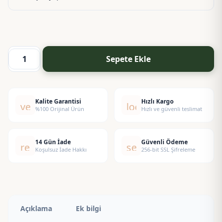
Sepete Ekle
Beyaz
Şeftali
Esansı
adet
Kalite Garantisi
Hızlı Kargo
verified
local_shipping
%100 Orijinal Ürün
Hızlı ve güvenli teslimat
14 Gün İade
Güvenli Ödeme
replay
security
Koşulsuz İade Hakkı
256-bit SSL Şifreleme
Açıklama
Ek bilgi