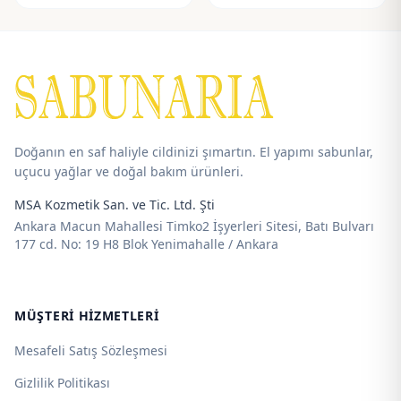
aralığı:
aralığı:
90,00 ₺
90,00 ₺
-
-
625,00 ₺
625,00 ₺
Doğanın en saf haliyle cildinizi şımartın. El yapımı sabunlar,
uçucu yağlar ve doğal bakım ürünleri.
MSA Kozmetik San. ve Tic. Ltd. Şti
Ankara Macun Mahallesi Timko2 İşyerleri Sitesi, Batı Bulvarı
177 cd. No: 19 H8 Blok Yenimahalle / Ankara
MÜŞTERI HIZMETLERI
Mesafeli Satış Sözleşmesi
Gizlilik Politikası