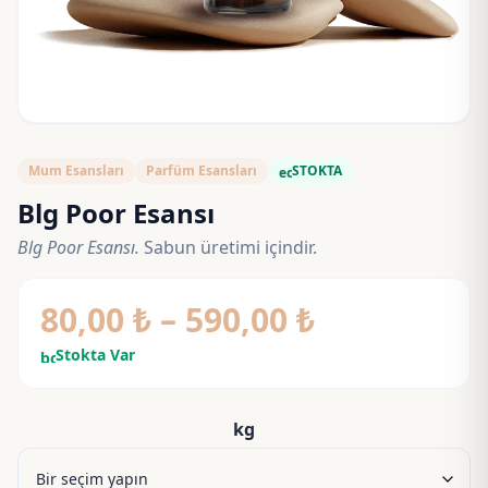
Mum Esansları
Parfüm Esansları
STOKTA
eco
Blg Poor Esansı
Blg Poor Esansı.
Sabun üretimi içindir.
Fiyat
80,00
₺
–
590,00
₺
aralığı:
Stokta Var
bolt
80,00 ₺
-
kg
590,00 ₺