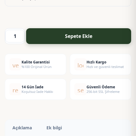
Sepete Ekle
Blg
Poor
Esansı
adet
Kalite Garantisi
Hızlı Kargo
verified
local_shipping
%100 Orijinal Ürün
Hızlı ve güvenli teslimat
14 Gün İade
Güvenli Ödeme
replay
security
Koşulsuz İade Hakkı
256-bit SSL Şifreleme
Açıklama
Ek bilgi