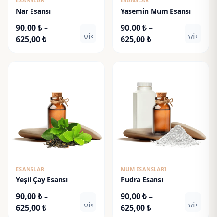
ESANSLAR
ESANSLAR
Nar Esansı
Yasemin Mum Esansı
90,00
₺
–
90,00
₺
–
visibility
visibili
Fiyat
Fiyat
625,00
₺
625,00
₺
aralığı:
aralığı:
90,00 ₺
90,00 ₺
-
-
625,00 ₺
625,00 ₺
ESANSLAR
MUM ESANSLARI
Yeşil Çay Esansı
Pudra Esansı
90,00
₺
–
90,00
₺
–
visibility
visibili
Fiyat
Fiyat
625,00
₺
625,00
₺