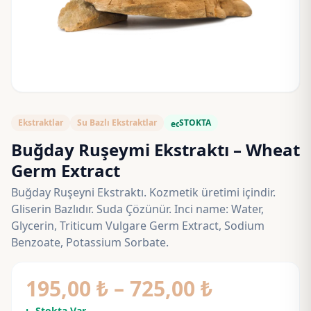
Ekstraktlar
Su Bazlı Ekstraktlar
STOKTA
eco
Buğday Ruşeymi Ekstraktı – Wheat
Germ Extract
Buğday Ruşeyni Ekstraktı. Kozmetik üretimi içindir.
Gliserin Bazlıdır. Suda Çözünür. Inci name: Water,
Glycerin, Triticum Vulgare Germ Extract, Sodium
Benzoate, Potassium Sorbate.
Fiyat
195,00
₺
–
725,00
₺
Stokta Var