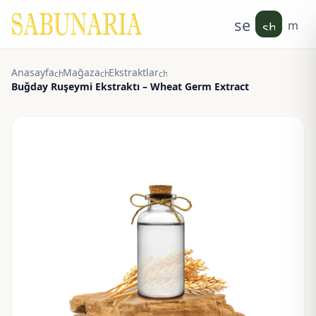
search
men
shoppin
Anasayfa
Mağaza
Ekstraktlar
chevron_right
chevron_right
chevron_right
Buğday Ruşeymi Ekstraktı – Wheat Germ Extract