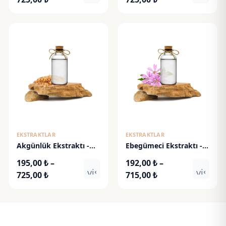
aralığı:
aralığı:
195,00 ₺
195,00 ₺
-
-
725,00 ₺
725,00 ₺
EKSTRAKTLAR
EKSTRAKTLAR
Akgünlük Ekstraktı -
Ebegümeci Ekstraktı -
Boswellia Extract
Malva Sylvestris Extract
195,00
₺
–
192,00
₺
–
visibility
visibili
Fiyat
Fiyat
725,00
₺
715,00
₺
aralığı:
aralığı:
195,00 ₺
192,00 ₺
-
-
725,00 ₺
715,00 ₺