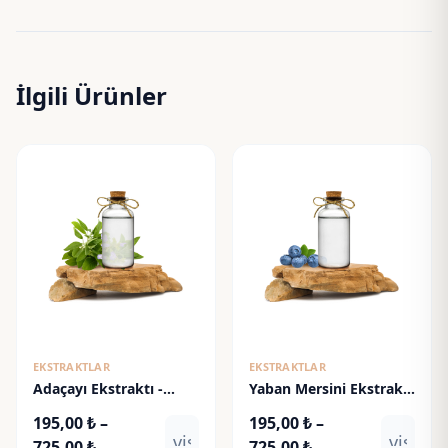
İlgili Ürünler
EKSTRAKTLAR
EKSTRAKTLAR
Adaçayı Ekstraktı -
Yaban Mersini Ekstraktı
Sage Extract
- Blueberry Extract
195,00
₺
–
195,00
₺
–
visibility
visibili
Fiyat
Fiyat
725,00
₺
725,00
₺