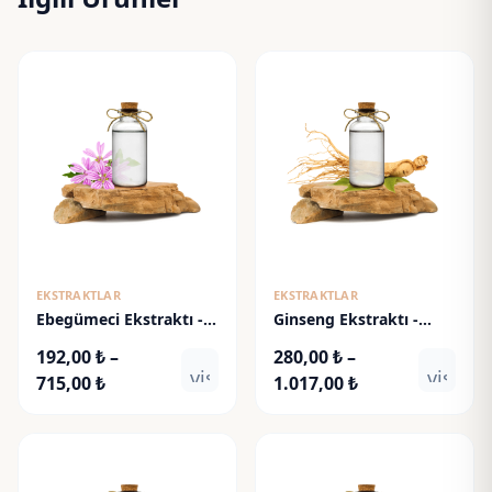
EKSTRAKTLAR
EKSTRAKTLAR
Ebegümeci Ekstraktı -
Ginseng Ekstraktı -
Malva Sylvestris Extract
Ginseng Root Extract
192,00
₺
–
280,00
₺
–
visibility
visibili
Fiyat
Fiyat
715,00
₺
1.017,00
₺
aralığı:
aralığı:
192,00 ₺
280,00 ₺
-
-
715,00 ₺
1.017,00 ₺