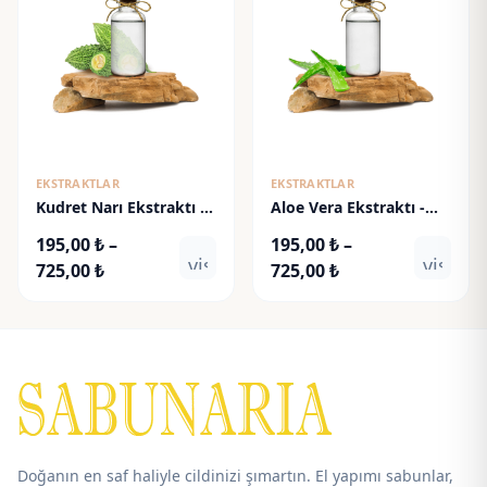
EKSTRAKTLAR
EKSTRAKTLAR
Kudret Narı Ekstraktı -
Aloe Vera Ekstraktı -
Bitter Melon Extract
Aloevera Extract
195,00
₺
–
195,00
₺
–
visibility
visibili
Fiyat
Fiyat
725,00
₺
725,00
₺
aralığı:
aralığı:
195,00 ₺
195,00 ₺
-
-
725,00 ₺
725,00 ₺
Doğanın en saf haliyle cildinizi şımartın. El yapımı sabunlar,