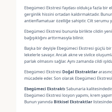
Ebegümeci Ekstresi faydası oldukça fazla bir eks
gerginlik hissini ortadan kaldırmaktadır. Bunu
antienflamatuar özelliğe sahiptir. Cilt serumu 
Ebegümeci Ekstresi bununla birlikte cildin yen
bağışıklığını arttırmasıyla bilinir.
Başka bir deyişle Ebegümeci Ekstresi güçlü bir 
lekelerle savaşır. Ancak akne ve sivilce oluşuml
parlak olmasını sağlar. Aynı zamanda cildi ışılda
Ebegümeci Ekstresi
Doğal Ekstraktlar
arasınd
mücadele eder. Son olarak Ebegümeci Ekstresi s
Ebegümeci Ekstraktı
Sabunaria kalitesindedir.
Ebegümeci Ekstresi losyon yapımı, krem yapım
Bunun yanında
Bitkisel Ekstraktlar
listesinde