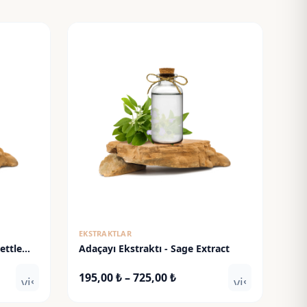
EKSTRAKTLAR
ettle
Adaçayı Ekstraktı - Sage Extract
Fiyat
195,00
₺
–
725,00
₺
visibility
visibility
:
aralığı: