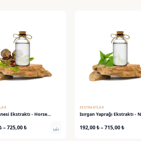
LAR
EKSTRAKTLAR
nesi Ekstraktı - Horse
Isırgan Yaprağı Ekstraktı - N
t Extract
Leaf Extract
Fiyat
Fiyat
₺
–
725,00
₺
192,00
₺
–
715,00
₺
visibility
aralığı:
aralığı