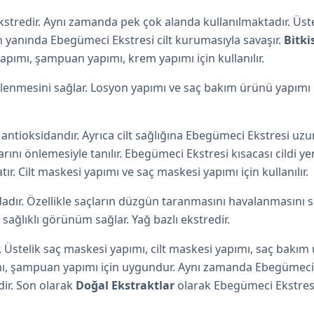
tredir. Aynı zamanda pek çok alanda kullanılmaktadır. Üstelik 
n yanında Ebegümeci Ekstresi cilt kurumasıyla savaşır.
Bitki
yapımı, şampuan yapımı, krem yapımı için kullanılır.
ilenmesini sağlar. Losyon yapımı ve saç bakım ürünü yapımı 
antioksidandır. Ayrıca cilt sağlığına Ebegümeci Ekstresi uzu
arını önlemesiyle tanılır. Ebegümeci Ekstresi kısacası cildi y
tır. Cilt maskesi yapımı ve saç maskesi yapımı için kullanılır.
adır. Özellikle saçların düzgün taranmasını havalanmasını s
ağlıklı görünüm sağlar. Yağ bazlı ekstredir.
 Üstelik saç maskesi yapımı, cilt maskesi yapımı, saç bakım ür
ı,
şampuan
yapımı için uygundur. Aynı zamanda Ebegümeci Eks
dir. Son olarak
Doğal Ekstraktlar
olarak Ebegümeci Ekstresi 