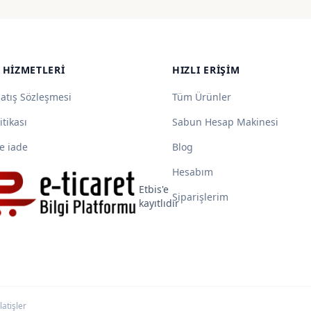
195,00 ₺
192,00
-
-
725,00 ₺
715,00
 HIZMETLERI
HIZLI ERIŞIM
Satış Sözleşmesi
Tüm Ürünler
itikası
Sabun Hesap Makinesi
e iade
Blog
Hesabım
Etbis'e
Siparişlerim
kayıtlıdır
latişler