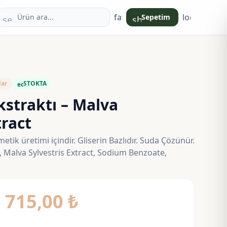
favorite
login
Sepetim
search
shopping_bag
lar
STOKTA
eco
straktı – Malva
tract
tik üretimi içindir. Gliserin Bazlıdır. Suda Çözünür.
, Malva Sylvestris Extract, Sodium Benzoate,
Fiyat
–
715,00
₺
aralığı: