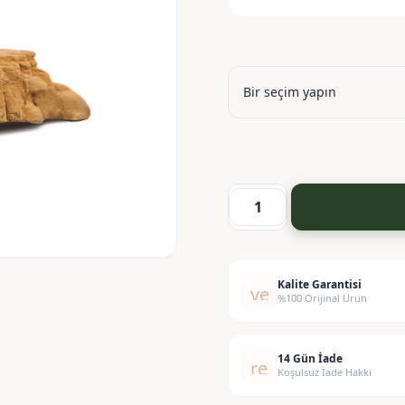
Ebegümeci
Ekstraktı
-
Malva
Kalite Garantisi
verified
%100 Orijinal Ürün
Sylvestris
Extract
adet
14 Gün İade
replay
Koşulsuz İade Hakkı