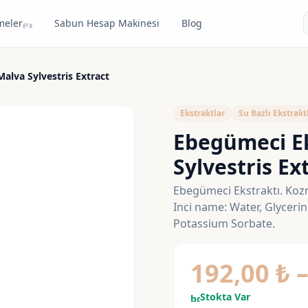
meler
Sabun Hesap Makinesi
Blog
expand_more
alva Sylvestris Extract
Ekstraktlar
Su Bazlı Ekstrakt
Ebegümeci Ek
Sylvestris Ex
Ebegümeci Ekstraktı. Kozme
Inci name: Water, Glycerin
Potassium Sorbate.
192,00
₺
Stokta Var
bolt