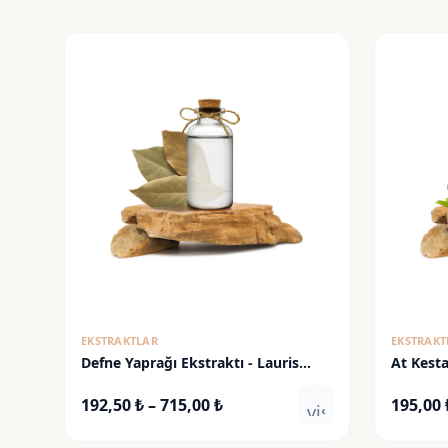
EKSTRAKTLAR
EKSTRAKT
Defne Yaprağı Ekstraktı - Lauris
At Kesta
Nobilis Extract
Chestnu
Fiyat
192,50
₺
–
715,00
₺
195,00
visibility
aralığı: