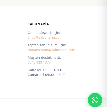
 ₺
195,00 ₺
-
 ₺
725,00 ₺
SABUNARIA
Online alışveriş için:
shop@sabunaria.com
Toptan sabun alımı için:
toptansabun@sabunaria.com
Müşteri destek hattı:
0543 923 1370
Hafta içi 09:00 - 18:00
Cumartesi 09:00 - 13:00