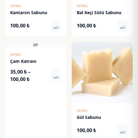
GENEL
GENEL
Kantaron Sabunu
Bal Keçi Sütü Sabunu
100,00
₺
100,00
₺
visibility
visibili
image
GENEL
Çam Katranı
35,00
₺
–
visibility
Fiyat
100,00
₺
aralığı:
35,00 ₺
-
100,00 ₺
GENEL
Gül Sabunu
100,00
₺
visibili